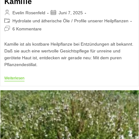
Kamille
Beitrags-
Beitrag
Evelin Rosenfeld
Juni 7, 2025
Autor:
veröffentlicht:
Beitrags-
Hydrolate und ätherische Öle
/
Profile unserer Heilpflanzen
Kategorie:
Beitrags-
6 Kommentare
Kommentare:
Kamille ist als kostbare Heilpflanze bei Entzündungen alt bekannt.
Daß sie auch eine wertvolle Gesichtspflege für unreine und
gerötete Haut ist, entdecken wir gerade neu: Mit dem puren
Pflanzendestillat.
Matricaria
Weiterlesen
Chamomilla
–
Echte
Kamille