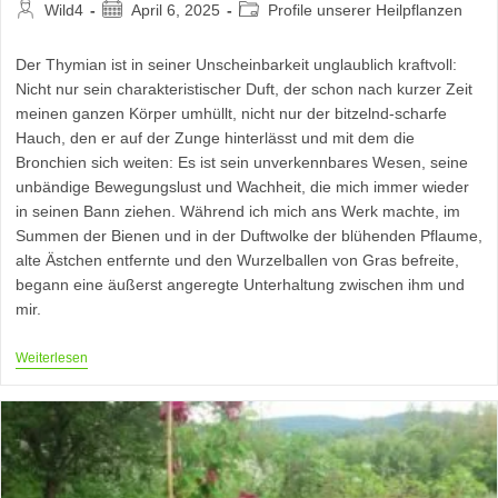
Beitrags-
Beitrag
Beitrags-
Wild4
April 6, 2025
Profile unserer Heilpflanzen
Autor:
veröffentlicht:
Kategorie:
Der Thymian ist in seiner Unscheinbarkeit unglaublich kraftvoll:
Nicht nur sein charakteristischer Duft, der schon nach kurzer Zeit
meinen ganzen Körper umhüllt, nicht nur der bitzelnd-scharfe
Hauch, den er auf der Zunge hinterlässt und mit dem die
Bronchien sich weiten: Es ist sein unverkennbares Wesen, seine
unbändige Bewegungslust und Wachheit, die mich immer wieder
in seinen Bann ziehen. Während ich mich ans Werk machte, im
Summen der Bienen und in der Duftwolke der blühenden Pflaume,
alte Ästchen entfernte und den Wurzelballen von Gras befreite,
begann eine äußerst angeregte Unterhaltung zwischen ihm und
mir.
Inspirationen
Weiterlesen
Im
Thymian