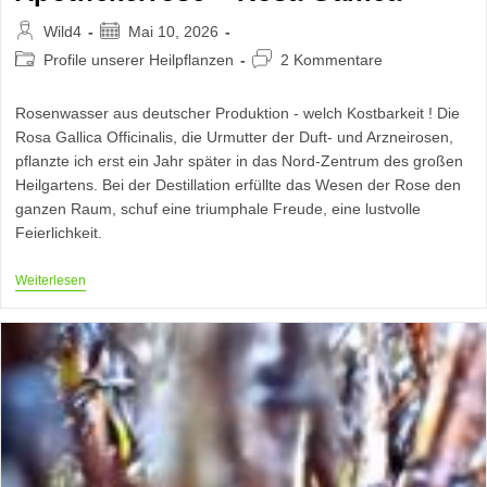
Beitrags-
Beitrag
Wild4
Mai 10, 2026
Autor:
veröffentlicht:
Beitrags-
Beitrags-
Profile unserer Heilpflanzen
2 Kommentare
Kategorie:
Kommentare:
Rosenwasser aus deutscher Produktion - welch Kostbarkeit ! Die
Rosa Gallica Officinalis, die Urmutter der Duft- und Arzneirosen,
pflanzte ich erst ein Jahr später in das Nord-Zentrum des großen
Heilgartens. Bei der Destillation erfüllte das Wesen der Rose den
ganzen Raum, schuf eine triumphale Freude, eine lustvolle
Feierlichkeit.
Apothekerrose
Weiterlesen
–
Rosa
Gallica