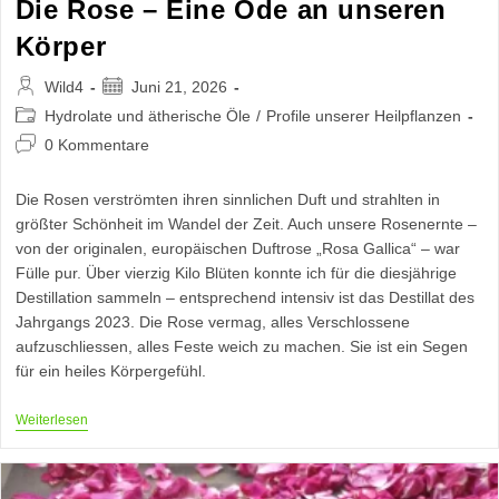
Die Rose – Eine Ode an unseren
Körper
Beitrags-
Beitrag
Wild4
Juni 21, 2026
Autor:
veröffentlicht:
Beitrags-
Hydrolate und ätherische Öle
/
Profile unserer Heilpflanzen
Kategorie:
Beitrags-
0 Kommentare
Kommentare:
Die Rosen verströmten ihren sinnlichen Duft und strahlten in
größter Schönheit im Wandel der Zeit. Auch unsere Rosenernte –
von der originalen, europäischen Duftrose „Rosa Gallica“ – war
Fülle pur. Über vierzig Kilo Blüten konnte ich für die diesjährige
Destillation sammeln – entsprechend intensiv ist das Destillat des
Jahrgangs 2023. Die Rose vermag, alles Verschlossene
aufzuschliessen, alles Feste weich zu machen. Sie ist ein Segen
für ein heiles Körpergefühl.
Die
Weiterlesen
Rose
–
Eine
Ode