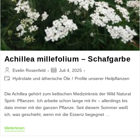
Achillea millefolium – Schafgarbe
Beitrags-
Beitrag
Evelin Rosenfeld
Juli 4, 2025
Autor:
veröffentlicht:
Beitrags-
Hydrolate und ätherische Öle
/
Profile unserer Heilpflanzen
Kategorie:
Die Achillea gehört zum keltischen Medizinkreis der Wild Natural
Spirit- Pflanzen. Ich arbeite schon lange mit ihr – allerdings bis
dato immer mit der ganzen Pflanze. Seit diesem Sommer weiß
ich, was geschieht, wenn mir die Essenz begegnet …
Achillea
Weiterlesen
Millefolium
–