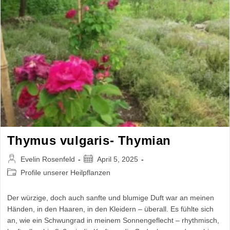
Thymus vulgaris- Thymian
Beitrags-
Beitrag
Evelin Rosenfeld
April 5, 2025
Autor:
veröffentlicht:
Beitrags-
Profile unserer Heilpflanzen
Kategorie:
Der würzige, doch auch sanfte und blumige Duft war an meinen
Händen, in den Haaren, in den Kleidern – überall. Es fühlte sich
an, wie ein Schwungrad in meinem Sonnengeflecht – rhythmisch,