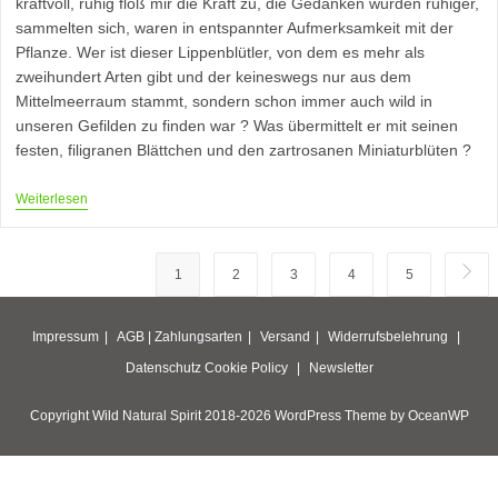
kraftvoll, ruhig floß mir die Kraft zu, die Gedanken wurden ruhiger,
sammelten sich, waren in entspannter Aufmerksamkeit mit der
Pflanze. Wer ist dieser Lippenblütler, von dem es mehr als
zweihundert Arten gibt und der keineswegs nur aus dem
Mittelmeerraum stammt, sondern schon immer auch wild in
unseren Gefilden zu finden war ? Was übermittelt er mit seinen
festen, filigranen Blättchen und den zartrosanen Miniaturblüten ?
Thymus
Weiterlesen
Vulgaris-
Thymian
1
2
3
4
5
Zur n
Impressum
AGB |
Zahlungsarten
Versand
Widerrufsbelehrung
Datenschutz
Cookie Policy
Newsletter
Copyright Wild Natural Spirit 2018-2026 WordPress Theme by OceanWP