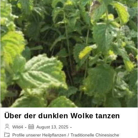
Über der dunklen Wolke tanzen
Beitrags-
Beitrag
Wild4
August 13, 2025
Autor:
veröffentlicht:
Beitrags-
Profile unserer Heilpflanzen
/
Traditionelle Chinesische