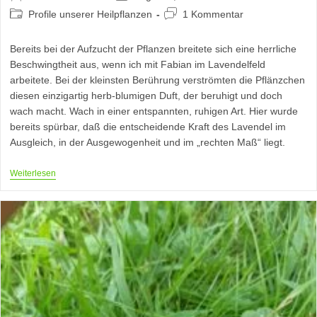
Autor:
veröffentlicht:
Beitrags-
Beitrags-
Profile unserer Heilpflanzen
1 Kommentar
Kategorie:
Kommentare:
Bereits bei der Aufzucht der Pflanzen breitete sich eine herrliche
Beschwingtheit aus, wenn ich mit Fabian im Lavendelfeld
arbeitete. Bei der kleinsten Berührung verströmten die Pflänzchen
diesen einzigartig herb-blumigen Duft, der beruhigt und doch
wach macht. Wach in einer entspannten, ruhigen Art. Hier wurde
bereits spürbar, daß die entscheidende Kraft des Lavendel im
Ausgleich, in der Ausgewogenheit und im „rechten Maß“ liegt.
Lavendula
Weiterlesen
Angustifolia
–
Lavendel