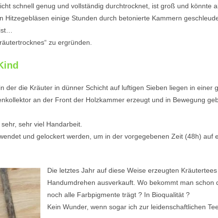
icht schnell genug und vollständig durchtrocknet, ist groß und könnte a
en Hitzegebläsen einige Stunden durch betonierte Kammern geschleud
 ist…
räutertrocknes“ zu ergründen.
Kind
 in der die Kräuter in dünner Schicht auf luftigen Sieben liegen in ei
nenkollektor an der Front der Holzkammer erzeugt und in Bewegung geb
sehr, sehr viel Handarbeit.
endet und gelockert werden, um in der vorgegebenen Zeit (48h) auf ei
Die letztes Jahr auf diese Weise erzeugten Kräuterte
Handumdrehen ausverkauft. Wo bekommt man schon das
noch alle Farbpigmente trägt ? In Bioqualität ?
Kein Wunder, wenn sogar ich zur leidenschaftlichen Te