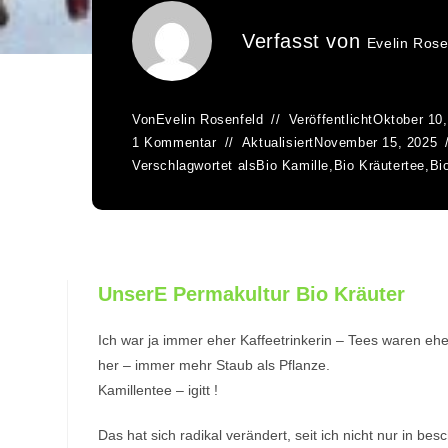
Verfasst von
Evelin Rose
Von
Evelin Rosenfeld
Veröffentlicht
Oktober 10
1 Kommentar
Aktualisiert
November 15, 2025
Verschlagwortet als
Bio Kamille
,
Bio Kräutertee
,
Bi
UnserE Permakultur Bio Kräuter
Ich war ja immer eher Kaffeetrinkerin – Tees waren eh
her – immer mehr Staub als Pflanze.
Kamillentee – igitt !
Das hat sich radikal verändert, seit ich nicht nur in 