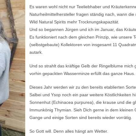
Es waren wohl nicht nur Teeliebhaber und Kräuterkenn
Naturheilmittelhersteller fragen ständig nach, wann die 
Wild Natural Spirits mehr Trocknungskapazität.
Und so begannen Jürgen und ich im Januar, das Kräut
Es funktioniert nach dem gleichen Prinzip, wie unsere
(selbstgebaute) Kollektoren von insgesamt 11 Quadratm
autark.
Und so strahlt das kräftige Gelb der Ringelblume mic
vorhin gepackten Wasserminze erfüllt das ganze Haus.
Dieses Jahr werden wir zu den bereits etablierten Sor
Salbei und Ysop noch ein paar weitere Köstlichkeiten 
Sonnenhut (Echinacea purpurea), die krause und die gl
Immunkönig Thymian. Sieh Dich gerne in dem kleinen On
Gange und einige Sorten sind bereits wieder vorrätig.
So Gott will. Denn alles hängt am Wetter.