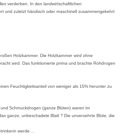
lles verderben. In den landwirtschaftlichen
ert und zuletzt händisch oder maschinell zusammengekehrt
ner großen Holzkammer. Die Holzkammer wird ohne
racht wird. Das funktionierte prima und brachte Rohdrogen
nen Feuchtigkeitsanteil von weniger als 15% herunter zu
es und Schmuckdrogen (ganze Blüten) waren im
 ganze, unbeschadete Blatt ? Die unversehrte Blüte, die
etrinkerin werde …