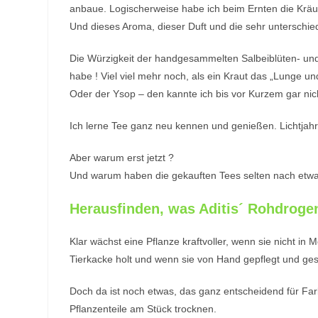
anbaue. Logischerweise habe ich beim Ernten die Kräute
Und dieses Aroma, dieser Duft und die sehr unterschi
Die Würzigkeit der handgesammelten Salbeiblüten- und 
habe ! Viel viel mehr noch, als ein Kraut das „Lunge un
Oder der Ysop – den kannte ich bis vor Kurzem gar nic
Ich lerne Tee ganz neu kennen und genießen. Lichtjahre
Aber warum erst jetzt ?
Und warum haben die gekauften Tees selten nach etw
Herausfinden, was Aditis´ Rohdroge
Klar wächst eine Pflanze kraftvoller, wenn sie nicht i
Tierkacke holt und wenn sie von Hand gepflegt und ge
Doch da ist noch etwas, das ganz entscheidend für Farbe
Pflanzenteile am Stück trocknen.