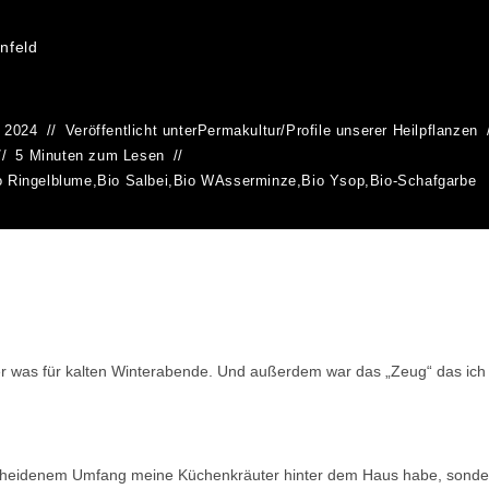
nfeld
, 2024
Veröffentlicht unter
Permakultur
/
Profile unserer Heilpflanzen
5 Minuten zum Lesen
o Ringelblume
,
Bio Salbei
,
Bio WAsserminze
,
Bio Ysop
,
Bio-Schafgarbe
er was für kalten Winterabende. Und außerdem war das „Zeug“ das ich 
bescheidenem Umfang meine Küchenkräuter hinter dem Haus habe, sondern