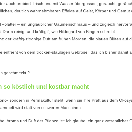
r auch probiert: frisch und mit Wasser übergossen, geraucht, geräucher
edlichen, deutlich wahrnehmbaren Effekte auf Geist, Körper und Gemüt
–blätter – ein unglaublicher Gaumenschmaus – und zugleich hervorragen
d Darm reinigt und kräftigt“, wie Hildegard von Bingen schreibt.
ht: der kräftig-zitronige Duft am frühen Morgen, die blauen Blüten au
 entfernt von dem trocken-staubigen Gebrösel, das ich bisher damit as
as geschmeckt ?
n so köstlich und kostbar macht
n Mono- sondern in Permakultur steht, wenn sie ihre Kraft aus dem Ökos
sammelt wird statt von schweren Maschinen.
, Aroma und Duft der Pflanze ist: Ich glaube, ein ganz wesentlicher Gru