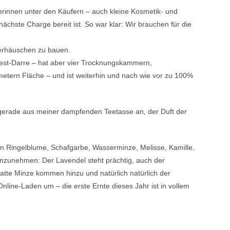
erinnen unter den Käufern – auch kleine Kosmetik- und
nächste Charge bereit ist. So war klar: Wir brauchen für die
erhäuschen zu bauen.
 Test-Darre – hat aber vier Trocknungskammern,
etern Fläche – und ist weiterhin und nach wie vor zu 100%
h gerade aus meiner dampfenden Teetasse an, der Duft der
ten Ringelblume, Schafgarbe, Wasserminze, Melisse, Kamille,
hinzunehmen: Der Lavendel steht prächtig, auch der
atte Minze kommen hinzu und natürlich natürlich der
line-Laden um – die erste Ernte dieses Jahr ist in vollem