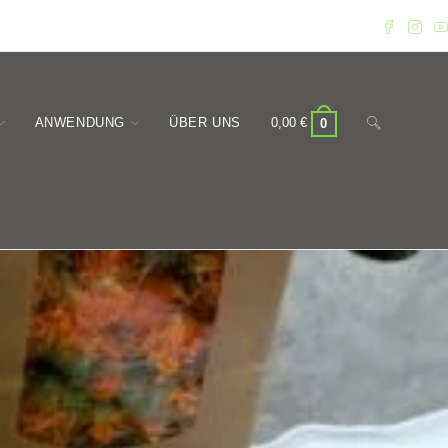
Website-
ANWENDUNG
ÜBER UNS
0,00
€
0
Suche
umschalten