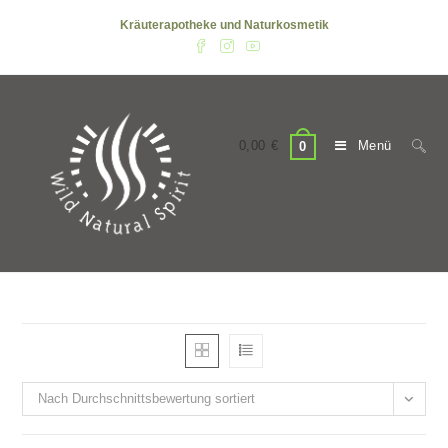
Zum
Kräuterapotheke und Naturkosmetik
Inhalt
springen
0,00
€
Menü
0
Nach Durchschnittsbewertung sortiert