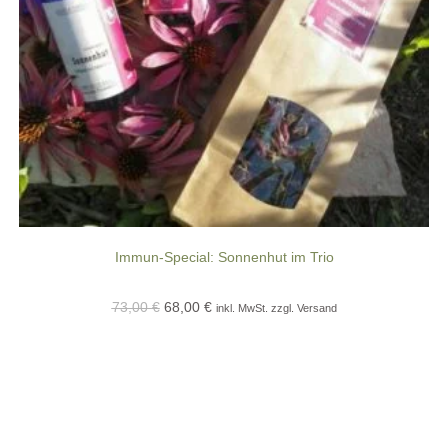
Immun-Special: Sonnenhut im Trio
Ursprünglicher
Aktueller
73,00
€
68,00
€
inkl. MwSt. zzgl. Versand
Preis
Preis
war:
ist:
73,00 €
68,00 €.