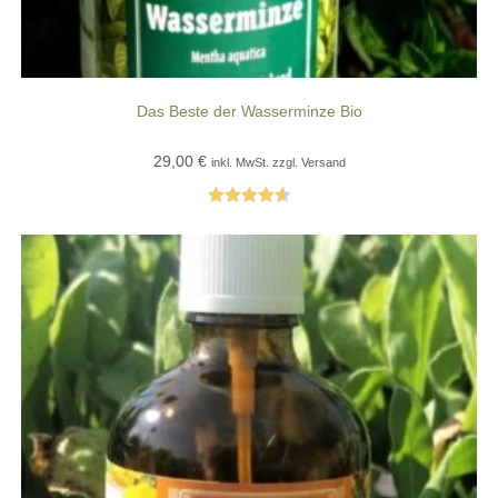
Das Beste der Wasserminze Bio
29,00
€
inkl. MwSt. zzgl. Versand
Bewertet
mit
4.67
von 5