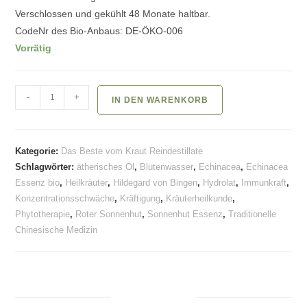
Verschlossen und gekühlt 48 Monate haltbar.
CodeNr des Bio-Anbaus: DE-ÖKO-006
Vorrätig
Das
-
+
IN DEN WARENKORB
Beste
des
Sonnenhut
Kategorie:
Das Beste vom Kraut Reindestillate
Menge
Schlagwörter:
ätherisches Öl
,
Blütenwasser
,
Echinacea
,
Echinacea
Essenz bio
,
Heilkräuter
,
Hildegard von Bingen
,
Hydrolat
,
Immunkraft
,
Konzentrationsschwäche
,
Kräftigung
,
Kräuterheilkunde
,
Phytotherapie
,
Roter Sonnenhut
,
Sonnenhut Essenz
,
Traditionelle
Chinesische Medizin