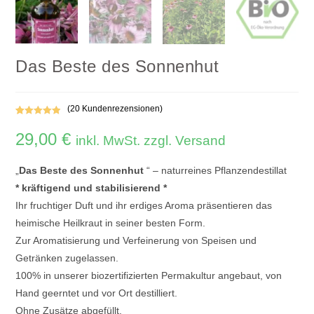
Das Beste des Sonnenhut
(
20
Kundenrezensionen)
Bewertet mit
17
29,00
€
5.00
von 5,
inkl. MwSt. zzgl. Versand
basierend
auf
„
Das Beste des Sonnenhut
“ – naturreines Pflanzendestillat
Kundenbewe
* kräftigend und stabilisierend *
rtungen
Ihr fruchtiger Duft und ihr erdiges Aroma präsentieren das
heimische Heilkraut in seiner besten Form.
Zur Aromatisierung und Verfeinerung von Speisen und
Getränken zugelassen.
100% in unserer biozertifizierten Permakultur angebaut, von
Hand geerntet und vor Ort destilliert.
Ohne Zusätze abgefüllt.