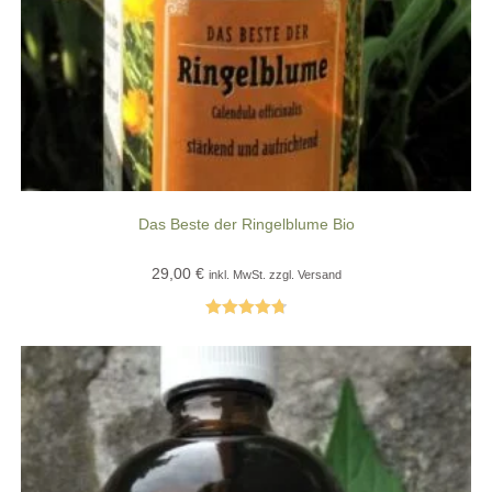
Das Beste der Ringelblume Bio
29,00
€
inkl. MwSt. zzgl. Versand
Bewertet
mit
4.82
von 5