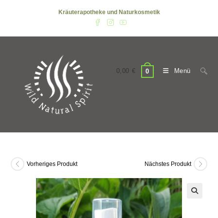
Zum
Kräuterapotheke und Naturkosmetik
Inhalt
springen
0,00
€
Menü
0
Vorheriges Produkt
Nächstes Produkt