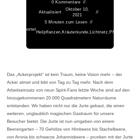
0 Kommentare
Oktober 10,
Aktualisiert
2021
5 Minuten zum Lesen
Verschlagwortet
Heilpflanzen
,
Kräuterkunde
,
Lichtnetz
,
Pflanzennetz
als
Das „Ackerprojekt“ ist kein Traum, keine Vision mehr – der
Acker atmet und lebt von Tag zu Tag mehr. Nach dem
Arbeitseinsatz von neun Spirit-Fans letzte Woche sind auf den
hinzugekommenen 20.000 Quadratmetern Naturräume
entstanden. Wir haben nicht nur die Jurte gebaut, die einen
weiteren, unglaublich magischen Gastraum für unsere
Besucher bietet. Die Jurte ist nun umgeben von einem
Beerengarten – 70 Gehölze von Himbeere bis Stachelbeere,
von Aronia bis schwarze Johannisbeere – prunken mit der Jurte