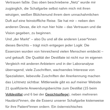
Vertrauen faßte. Das oben beschriebene „Netz“ wurde mir
zugänglich, die Schafgarbe selbst nahm mich mit ihren
winzigen, weißen Blütchenund ihrem dem unnachahmlichen
Duft auf eine feinstoffliche Reise. Sie hat mir – neben den
anderen Devas, die ich nun hier hüte – das Vertrauen und die
Vision gegeben, zu beginnen.
Und „der Markt“ – also Du und all die anderen Leser*innen
dieses Berichts – trägt mich entgegen jeder Logik: Die
Essenzen wurden von hinreichend vielen Menschen entdeckt –
und gekauft. Die Qualität der Destillate ist nicht nur im eigenen
Vergleich mit anderen Anbietern und in der Laboranalyse
überragend; viele Zuschriften, wachsendes Interesse von
Spezialisten, liebevolle Zuschriften der Anerkennung machen
das Lichtnetz sichtbar. Mittlerweile gibt es auf meiner Website
21 qualifizierte Anwendungsberichte zum Destillat (15 beim
Volldestillat
und 6 bei der
Gesichtspflege
), neben mehreren
Hautärzt*innen, die die Essenz unserer Schafgarbe kistenweise
für ihre Patient*innen ordern. Ein österreichisches