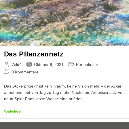
Das Pflanzennetz
Beitrags-
Beitrag
Beitrags-
Wild4
Oktober 9, 2021
Permakultur
Autor:
veröffentlicht:
Kategorie:
Beitrags-
0 Kommentare
Kommentare:
Das „Ackerprojekt“ ist kein Traum, keine Vision mehr – der Acker
atmet und lebt von Tag zu Tag mehr. Nach dem Arbeitseinsatz von
neun Spirit-Fans letzte Woche sind auf den…
Das
Weiterlesen
Pflanzennetz