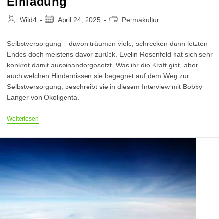
Einladung
Beitrags-
Beitrag
Beitrags-
Wild4
April 24, 2025
Permakultur
Autor:
veröffentlicht:
Kategorie:
Selbstversorgung – davon träumen viele, schrecken dann letzten
Endes doch meistens davor zurück. Evelin Rosenfeld hat sich sehr
konkret damit auseinandergesetzt. Was ihr die Kraft gibt, aber
auch welchen Hindernissen sie begegnet auf dem Weg zur
Selbstversorgung, beschreibt sie in diesem Interview mit Bobby
Langer von Ökoligenta.
Von
Weiterlesen
Der
Existenzangst
Zur
Selbstversorgung
–
Eine
Einladung