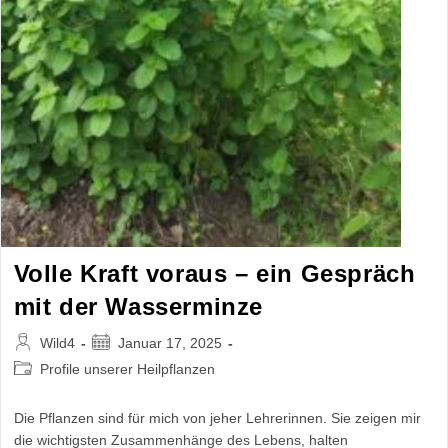
Volle Kraft voraus – ein Gespräch
mit der Wasserminze
Beitrags-
Beitrag
Wild4
Januar 17, 2025
Autor:
veröffentlicht:
Beitrags-
Profile unserer Heilpflanzen
Kategorie:
Die Pflanzen sind für mich von jeher Lehrerinnen. Sie zeigen mir
die wichtigsten Zusammenhänge des Lebens, halten