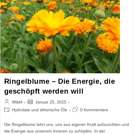
Lebenskraft
Ringelblume – Die Energie, die
geschöpft werden will
Beitrags-
Beitrag
Wild4
Januar 25, 2025
Autor:
veröffentlicht:
Beitrags-
Beitrags-
Hydrolate und ätherische Öle
0 Kommentare
Kategorie:
Kommentare:
Die Ringelblume lehrt uns, uns aus eigener Kraft aufzurichten und
die Energie aus unserem Inneren zu schöpfen. In der