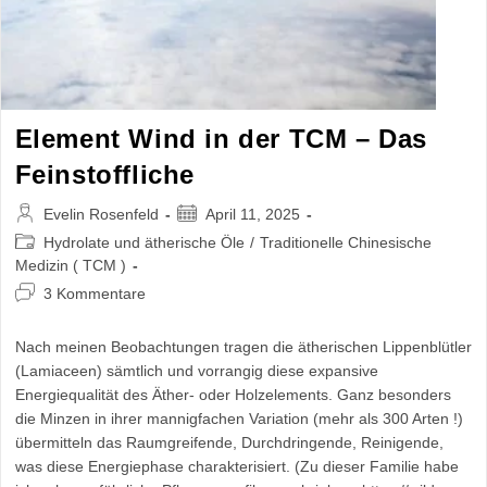
Element Wind in der TCM – Das
Feinstoffliche
Beitrags-
Beitrag
Evelin Rosenfeld
April 11, 2025
Autor:
veröffentlicht:
Beitrags-
Hydrolate und ätherische Öle
/
Traditionelle Chinesische
Kategorie:
Medizin ( TCM )
Beitrags-
3 Kommentare
Kommentare:
Nach meinen Beobachtungen tragen die ätherischen Lippenblütler
(Lamiaceen) sämtlich und vorrangig diese expansive
Energiequalität des Äther- oder Holzelements. Ganz besonders
die Minzen in ihrer mannigfachen Variation (mehr als 300 Arten !)
übermitteln das Raumgreifende, Durchdringende, Reinigende,
was diese Energiephase charakterisiert. (Zu dieser Familie habe