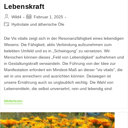
Lebenskraft
Beitrags-
Beitrag
Wild4
Februar 1, 2025
Autor:
veröffentlicht:
Beitrags-
Hydrolate und ätherische Öle
Kategorie:
Die Vis vitalis zeigt sich in der Resonanzfähigkeit eines lebendigen
Wesens. Die Fähigkeit, aktiv Verbindung aufzunehmen zum
belebten Umfeld und es in „Schwingung“ zu versetzen. Wir
Menschen können dieses „Feld von Lebendigkeit“ aufnehmen und
in Gestaltungskraft verwandeln. Die Führung von der Idee zur
Manifestation erfordert ein Mindest-Maß an dieser "vis vitalis", die
wir in uns anreichern und ausrichten können. Deswegen ist
unsere Ernährung auch so unglaublich wichtig. Die Wahl von
Lebensmitteln, die selbst unversehrt, rein und lebendig sind.
Vis
Weiterlesen
Vitalis
–
Das
Geheimnis
Der