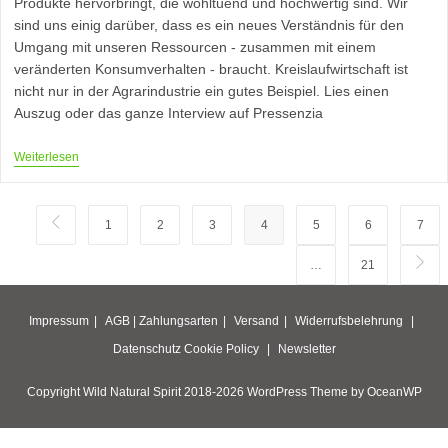
Produkte hervorbringt, die wohltuend und hochwertig sind. Wir
sind uns einig darüber, dass es ein neues Verständnis für den
Umgang mit unseren Ressourcen - zusammen mit einem
veränderten Konsumverhalten - braucht. Kreislaufwirtschaft ist
nicht nur in der Agrarindustrie ein gutes Beispiel. Lies einen
Auszug oder das ganze Interview auf Pressenzia
Kreislaufwirtschaft
Weiterlesen
Funktioniert,
Wenn
Man
Will
Zur vorherigen Seite
1
2
3
4
5
6
7
…
21
Zur n
Impressum
AGB |
Zahlungsarten
Versand
Widerrufsbelehrung
Datenschutz
Cookie Policy
Newsletter
Copyright Wild Natural Spirit 2018-2026 WordPress Theme by OceanWP