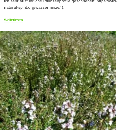
ich sehr ausführliche Pflanzenprofile geschrieben: https://wild-
natural-spirit.org/wasserminze/ ).
Element
Weiterlesen
Wind
In
Der
TCM
–
Das
Feinstoffliche