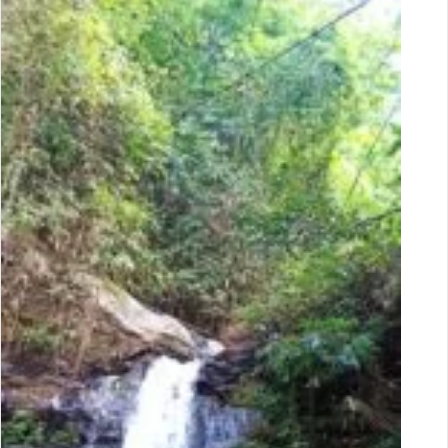
Das
Verhältnis
Von
Schönheit
Und
Einfachheit