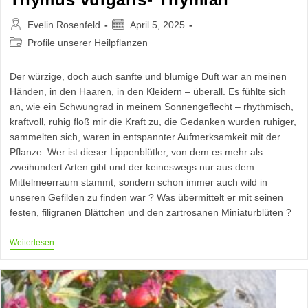
Beitrags-
Beitrag
Evelin Rosenfeld
April 5, 2025
Autor:
veröffentlicht:
Beitrags-
Profile unserer Heilpflanzen
Kategorie:
Der würzige, doch auch sanfte und blumige Duft war an meinen
Händen, in den Haaren, in den Kleidern – überall. Es fühlte sich
an, wie ein Schwungrad in meinem Sonnengeflecht – rhythmisch,
kraftvoll, ruhig floß mir die Kraft zu, die Gedanken wurden ruhiger,
sammelten sich, waren in entspannter Aufmerksamkeit mit der
Pflanze. Wer ist dieser Lippenblütler, von dem es mehr als
zweihundert Arten gibt und der keineswegs nur aus dem
Mittelmeerraum stammt, sondern schon immer auch wild in
unseren Gefilden zu finden war ? Was übermittelt er mit seinen
festen, filigranen Blättchen und den zartrosanen Miniaturblüten ?
Thymus
Weiterlesen
Vulgaris-
Thymian