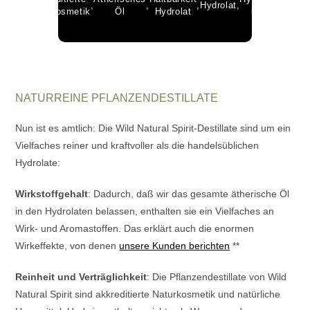
,
,
,
Hydrolat
,
,
Naturkosmetik
Öl
Hydrolat
bio
Pflanze
NATURREINE PFLANZENDESTILLATE
Nun ist es amtlich: Die Wild Natural Spirit-Destillate sind um ein
Vielfaches reiner und kraftvoller als die handelsüblichen
Hydrolate:
Wirkstoffgehalt
: Dadurch, daß wir das gesamte ätherische Öl
in den Hydrolaten belassen, enthalten sie ein Vielfaches an
Wirk- und Aromastoffen. Das erklärt auch die enormen
Wirkeffekte, von denen
unsere Kunden berichten
**
Reinheit und Verträglichkeit
: Die Pflanzendestillate von Wild
Natural Spirit sind akkreditierte Naturkosmetik und natürliche