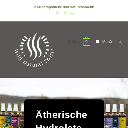
Zum
Kräuterapotheke und Naturkosmetik
Inhalt
springen
0,00
€
Menü
0
Ätherische
Hydrolate