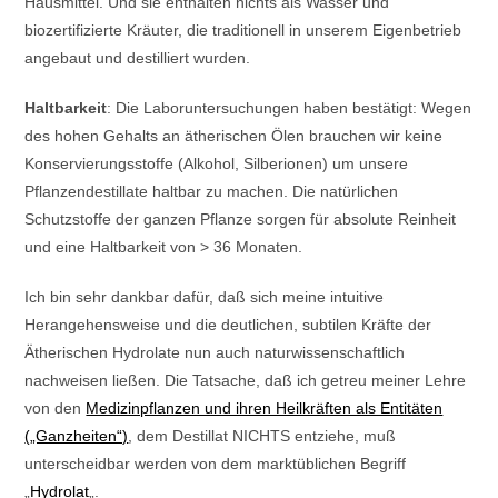
Hausmittel. Und sie enthalten nichts als Wasser und
biozertifizierte Kräuter, die traditionell in unserem Eigenbetrieb
angebaut und destilliert wurden.
Haltbarkeit
: Die Laboruntersuchungen haben bestätigt: Wegen
des hohen Gehalts an ätherischen Ölen brauchen wir keine
Konservierungsstoffe (Alkohol, Silberionen) um unsere
Pflanzendestillate haltbar zu machen. Die natürlichen
Schutzstoffe der ganzen Pflanze sorgen für absolute Reinheit
und eine Haltbarkeit von > 36 Monaten.
Ich bin sehr dankbar dafür, daß sich meine intuitive
Herangehensweise und die deutlichen, subtilen Kräfte der
Ätherischen Hydrolate nun auch naturwissenschaftlich
nachweisen ließen. Die Tatsache, daß ich getreu meiner Lehre
von den
Medizinpflanzen und ihren Heilkräften als Entitäten
(„Ganzheiten“)
, dem Destillat NICHTS entziehe, muß
unterscheidbar werden von dem marktüblichen Begriff
„
Hydrolat
„.