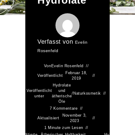
Verfasst von
Evelin
Rosenfeld
Von
Evelin Rosenfeld
Februar 18,
Veröffentlicht
2019
Hydrolate
Veröffentlicht
und
/
Naturkosmetik
unter
ätherische
Öle
7 Kommentare
November 3,
Aktualisiert
2023
1 Minute zum Lesen
wortet
akkreditierte
Ätherisches
Haltbarkeit
Hydrolat
Natu