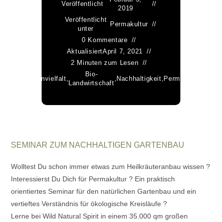
Veröffentlicht
2019
Veröffentlicht
Permakultur
unter
0 Kommentare
Aktualisiert
April 7, 2021
2 Minuten zum Lesen
lagwortet
Bio-
Artenvielfalt
,
,
Nachhaltigkeit
,
Permakultur
,
Prax
als
Landwirtschaft
SEMINAR ZUM NACHHALTIGEN GARTENBAU
Wolltest Du schon immer etwas zum Heilkräuteranbau wissen ?
Interessierst Du Dich für Permakultur ? Ein praktisch
orientiertes Seminar für den natürlichen Gartenbau und ein
vertieftes Verständnis für ökologische Kreisläufe ?
Lerne bei Wild Natural Spirit in einem 35.000 qm großen