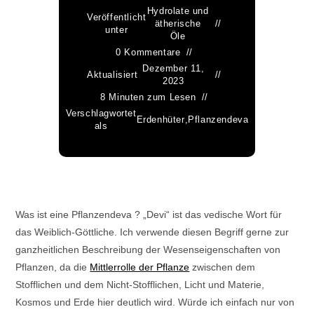
Hydrolate und
Veröffentlicht
ätherische
unter
Öle
0 Kommentare
Dezember 11,
Aktualisiert
2023
8 Minuten zum Lesen
Verschlagwortet
Erdenhüter
,
Pflanzendeva
als
Was ist eine Pflanzendeva ? „Devi“ ist das vedische Wort für
das Weiblich-Göttliche. Ich verwende diesen Begriff gerne zur
ganzheitlichen Beschreibung der Wesenseigenschaften von
Pflanzen, da die
Mittlerrolle der Pflanze
zwischen dem
Stofflichen und dem Nicht-Stofflichen, Licht und Materie,
Kosmos und Erde hier deutlich wird. Würde ich einfach nur von