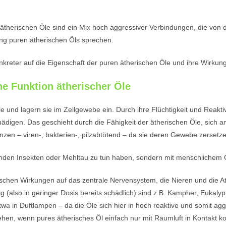
ätherischen Öle sind ein Mix hoch aggressiver Verbindungen, die von d
ung puren ätherischen Öls sprechen.
onkreter auf die Eigenschaft der puren ätherischen Öle und ihre Wirku
he Funktion ätherischer Öle
Öle und lagern sie im Zellgewebe ein. Durch ihre Flüchtigkeit und Reakti
hädigen. Das geschieht durch die Fähigkeit der ätherischen Öle, sich
nzen – viren-, bakterien-, pilzabtötend – da sie deren Gewebe zersetz
ugenden Insekten oder Mehltau zu tun haben, sondern mit menschliche
ischen Wirkungen auf das zentrale Nervensystem, die Nieren und die A
 (also in geringer Dosis bereits schädlich) sind z.B. Kampher, Eukalyp
twa in Duftlampen – da die Öle sich hier in hoch reaktive und somit ag
n, wenn pures ätherisches Öl einfach nur mit Raumluft in Kontakt kom