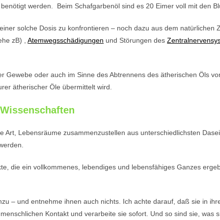
ze benötigt werden. Beim Schafgarbenöl sind es 20 Eimer voll mit den 
mit einer solche Dosis zu konfrontieren – noch dazu aus dem natürlich
ehe zB) ,
Atemwegsschädigungen
und Störungen des
Zentralnervensy
er Gewebe oder auch im Sinne des Abtrennens des ätherischen Öls vom
urer ätherischer Öle übermittelt wird.
 Wissenschaften
re Art, Lebensräume zusammenzustellen aus unterschiedlichsten Dasei
werden.
te, die ein vollkommenes, lebendiges und lebensfähiges Ganzes ergeb
zu – und entnehme ihnen auch nichts. Ich achte darauf, daß sie in i
 menschlichen Kontakt und verarbeite sie sofort. Und so sind sie, was 