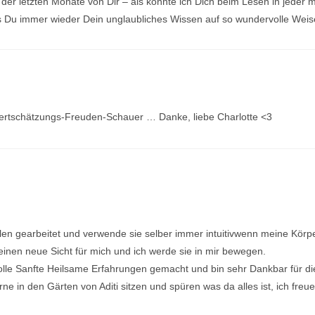
el der letzten Monate von Dir – als könnte ich Dich beim Lesen in jede
Du immer wieder Dein unglaubliches Wissen auf so wundervolle Weise un
rtschätzungs-Freuden-Schauer … Danke, liebe Charlotte <3
len gearbeitet und verwende sie selber immer intuitivwenn meine Körper
nen neue Sicht für mich und ich werde sie in mir bewegen.
olle Sanfte Heilsame Erfahrungen gemacht und bin sehr Dankbar für
ne in den Gärten von Aditi sitzen und spüren was da alles ist, ich freu