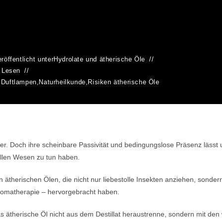
röffentlicht unter
Hydrolate und ätherische Öle
 Lesen
,
Duftlampen
,
Naturheilkunde
,
Risiken ätherische Öle
ter. Doch ihre scheinbare Passivität und bedingungslose Präsenz lässt
llen Wesen zu tun haben.
den ätherischen Ölen, die nicht nur liebestolle Insekten anziehen, son
Aromatherapie – hervorgebracht haben.
as ätherische Öl nicht aus dem Destillat heraustrenne, sondern mit d