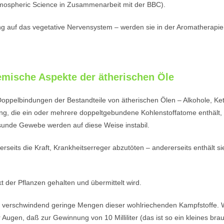
tmospheric Science in Zusammenarbeit mit der BBC).
ung auf das vegetative Nervensystem – werden sie in der Aromatherapie
mische Aspekte der ätherischen Öle
 Doppelbindungen der Bestandteile von ätherischen Ölen – Alkohole, K
ng, die ein oder mehrere doppeltgebundene Kohlenstoffatome enthält, 
unde Gewebe werden auf diese Weise instabil.
erseits die Kraft, Krankheitserreger abzutöten – andererseits enthält s
kt der Pflanzen gehalten und übermittelt wird.
ur verschwindend geringe Mengen dieser wohlriechenden Kampfstoffe.
or Augen, daß zur Gewinnung von 10 Milliliter (das ist so ein kleines b