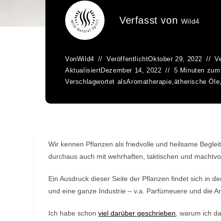
Verfasst von
Wild4
Von
Wild4
Veröffentlicht
Oktober 29, 2022
Ve
Aktualisiert
Dezember 14, 2022
5 Minuten zum
Verschlagwortet als
Aromatherapie
,
ätherische Öle
Wir kennen Pflanzen als friedvolle und heilsame Beglei
durchaus auch mit wehrhaften, taktischen und machtvo
Ein Ausdruck dieser Seite der Pflanzen findet sich in 
und eine ganze Industrie – v.a. Parfümeuere und die 
Ich habe schon
viel darüber geschrieben
, warum ich d