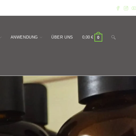
Website-
ANWENDUNG
ÜBER UNS
0,00
€
0
Suche
umschalten