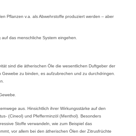
en Pflanzen v.a. als Abwehrstoffe produziert werden – aber
ng auf das menschliche System eingehen.
vität sind die ätherischen Öle die wesentlichen Duftgeber der
 an Gewebe zu binden, es aufzubrechen und zu durchdringen.
en.
m Gewebe.
temwege aus. Hinsichtlich ihrer Wirkungsstärke auf den
tus- (Cineol) und Pfefferminzöl (Menthol). Besonders
gressive Stoffe verwandeln, wie zum Beispiel das
mt, vor allem bei den ätherischen Ölen der Zitrusfrüchte