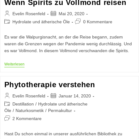
Wenn Spirits zu Vollmond reisen
Beitrags-
Beitrag
Evelin Rosenfeld
Mai 20, 2020
Autor:
veröffentlicht:
Beitrags-
Beitrags-
Hydrolate und ätherische Öle
0 Kommentare
Kategorie:
Kommentare:
Es war die Walpurgisnacht, an der die Reise begann, zudem
waren die Grenzen wegen der Pandemie wenig durchlässig. Und
es war Vollmond. In diesem Vollmond verschwanden die Spirits.
Wenn
Weiterlesen
Spirits
Zu
Vollmond
Phytotherapie verstehen
Reisen
Beitrags-
Beitrag
Evelin Rosenfeld
Januar 14, 2020
Autor:
veröffentlicht:
Beitrags-
Destillation
/
Hydrolate und ätherische
Kategorie:
Öle
/
Naturkosmetik
/
Permakultur
Beitrags-
2 Kommentare
Kommentare:
Hast Du schon einmal in unserer ausführlichen Bibliothek zu