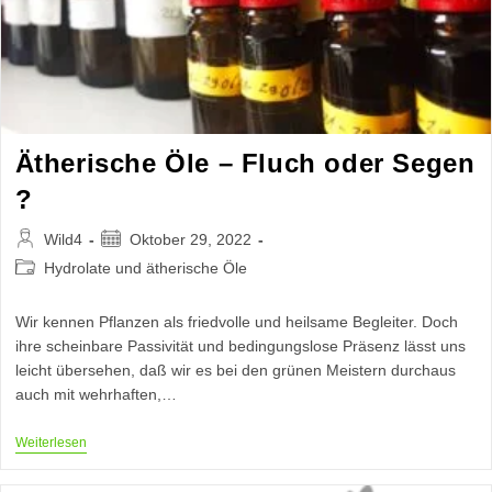
Ätherische Öle – Fluch oder Segen
?
Beitrags-
Beitrag
Wild4
Oktober 29, 2022
Autor:
veröffentlicht:
Beitrags-
Hydrolate und ätherische Öle
Kategorie:
Wir kennen Pflanzen als friedvolle und heilsame Begleiter. Doch
ihre scheinbare Passivität und bedingungslose Präsenz lässt uns
leicht übersehen, daß wir es bei den grünen Meistern durchaus
auch mit wehrhaften,…
Ätherische
Weiterlesen
Öle
–