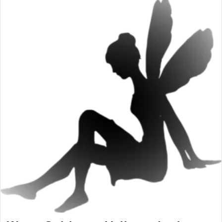
Fluch
Oder
Segen
?