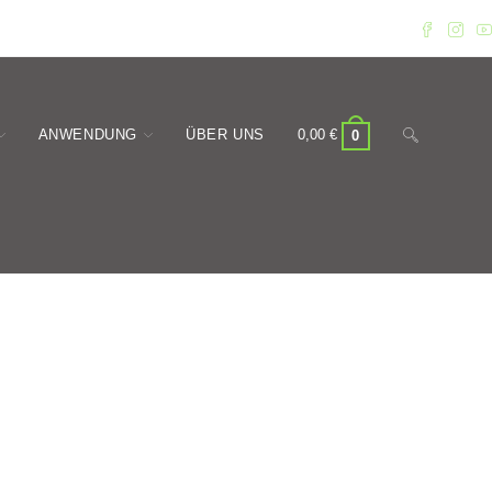
Website-
ANWENDUNG
ÜBER UNS
0,00
€
0
Suche
umschalten