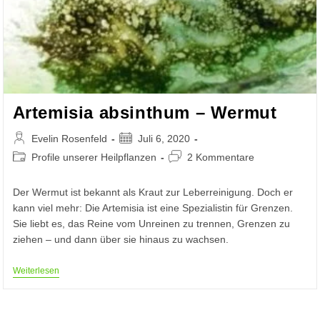
Artemisia absinthum – Wermut
Beitrags-
Beitrag
Evelin Rosenfeld
Juli 6, 2020
Autor:
veröffentlicht:
Beitrags-
Beitrags-
Profile unserer Heilpflanzen
2 Kommentare
Kategorie:
Kommentare:
Der Wermut ist bekannt als Kraut zur Leberreinigung. Doch er
kann viel mehr: Die Artemisia ist eine Spezialistin für Grenzen.
Sie liebt es, das Reine vom Unreinen zu trennen, Grenzen zu
ziehen – und dann über sie hinaus zu wachsen.
Artemisia
Weiterlesen
Absinthum
–
Wermut