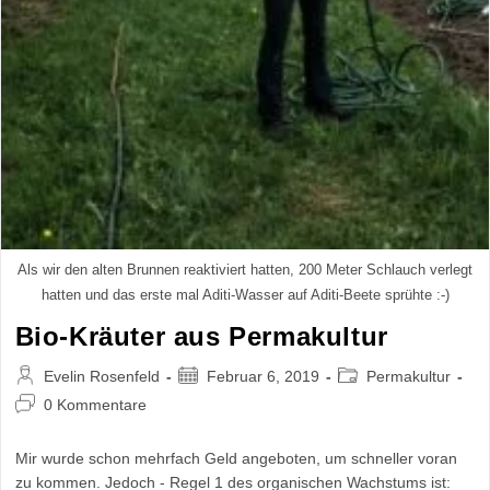
Als wir den alten Brunnen reaktiviert hatten, 200 Meter Schlauch verlegt
hatten und das erste mal Aditi-Wasser auf Aditi-Beete sprühte :-)
Bio-Kräuter aus Permakultur
Beitrags-
Beitrag
Beitrags-
Evelin Rosenfeld
Februar 6, 2019
Permakultur
Autor:
veröffentlicht:
Kategorie:
Beitrags-
0 Kommentare
Kommentare:
Mir wurde schon mehrfach Geld angeboten, um schneller voran
zu kommen. Jedoch - Regel 1 des organischen Wachstums ist: