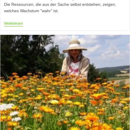
Die Ressourcen, die aus der Sache selbst entstehen, zeigen,
welches Wachstum "wahr" ist.
Bio-
Weiterlesen
Kräuter
Aus
Permakultur