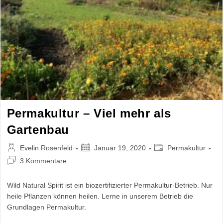
Permakultur – Viel mehr als
Gartenbau
Beitrags-
Beitrag
Beitrags-
Evelin Rosenfeld
Januar 19, 2020
Permakultur
Autor:
veröffentlicht:
Kategorie:
Beitrags-
3 Kommentare
Kommentare:
Wild Natural Spirit ist ein biozertifizierter Permakultur-Betrieb. Nur
heile Pflanzen können heilen. Lerne in unserem Betrieb die
Grundlagen Permakultur.