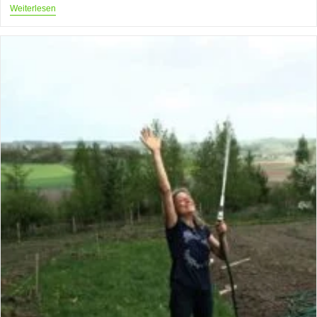
Permakultur
Weiterlesen
–
Viel
Mehr
Als
Gartenbau