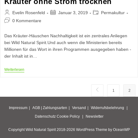
Kräuter ohne Strom trocknen
Beitrags-
Beitrag
Beitrags-
Evelin Rosenfeld
Januar 3, 2019
Permakultur
Autor:
veröffentlicht:
Kategorie:
Beitrags-
0 Kommentare
Kommentare:
Das Kräuter-Häuschen Nachhaltigkeit ist ein zentrales Anliegen
bei Wild Natural Spirit.Und auch wenn die Ministerien bereits
Millionen für das Wort in ihren Programmen ausgegeben haben -
der Inhalt ist in…
Kräuter
Weiterlesen
Ohne
Strom
Trocknen
Zur vorherigen Seite
1
2
Impressum
AGB |
Zahlungsarten
Versand
Widerrufsbelehrung
Datenschutz
Cookie Policy
Newsletter
Copyright Wild Natural Spirit 2018-2026 WordPress Theme by OceanWP