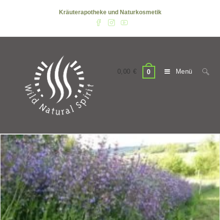
Zum
Kräuterapotheke und Naturkosmetik
Inhalt
springen
0,00
€
Menü
0