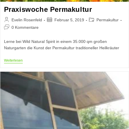
Praxiswoche Permakultur
Beitrags-
Beitrag
Beitrags-
Evelin Rosenfeld
Februar 5, 2019
Permakultur
Autor:
veröffentlicht:
Kategorie:
Beitrags-
0 Kommentare
Kommentare:
Lerne bei Wild Natural Spirit in einem 35.000 qm großen
Naturgarten die Kunst der Permakultur traditioneller Heilkräuter
Praxiswoche
Weiterlesen
Permakultur