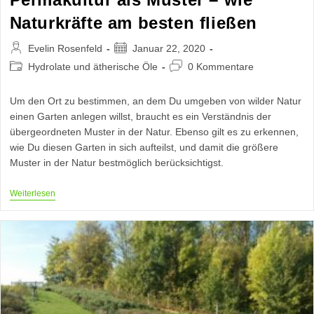
Naturkräfte am besten fließen
Beitrags-
Beitrag
Evelin Rosenfeld
Januar 22, 2020
Autor:
veröffentlicht:
Beitrags-
Beitrags-
Hydrolate und ätherische Öle
0 Kommentare
Kategorie:
Kommentare:
Um den Ort zu bestimmen, an dem Du umgeben von wilder Natur
einen Garten anlegen willst, braucht es ein Verständnis der
übergeordneten Muster in der Natur. Ebenso gilt es zu erkennen,
wie Du diesen Garten in sich aufteilst, und damit die größere
Muster in der Natur bestmöglich berücksichtigst.
Permakultur
Weiterlesen
Als
Muster
–
Wie
Naturkräfte
Am
Besten
Fließen