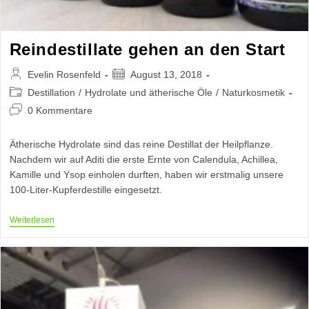
Reindestillate gehen an den Start
Beitrags-
Beitrag
Evelin Rosenfeld
August 13, 2018
Autor:
veröffentlicht:
Beitrags-
Destillation
/
Hydrolate und ätherische Öle
/
Naturkosmetik
Kategorie:
Beitrags-
0 Kommentare
Kommentare:
Ätherische Hydrolate sind das reine Destillat der Heilpflanze.
Nachdem wir auf Aditi die erste Ernte von Calendula, Achillea,
Kamille und Ysop einholen durften, haben wir erstmalig unsere
100-Liter-Kupferdestille eingesetzt.
Reindestillate
Weiterlesen
Gehen
An
Den
Start