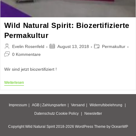
Wild Natural Spirit: Biozertifizierte
Permakultur
Beitrags-
Beitrag
Beitrags-
Evelin Rosenfeld
August 13, 2018
Permakultur
Autor:
veröffentlicht:
Kategorie:
Beitrags-
0 Kommentare
Kommentare:
Wir sind jetzt biozertifiziert !
Wild
Weiterlesen
Natural
Spirit:
Biozertifizierte
Permakultur
Impressum
AGB |
Zahlungsarten
Versand
Widerrufsbelehrung
Datenschutz
Cookie Policy
Newsletter
Copyright Wild Natural Spirit 2018-2026 WordPress Theme by OceanWP