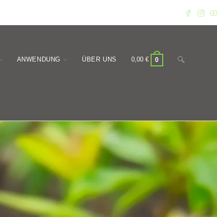
Website-
ANWENDUNG
ÜBER UNS
0,00
€
0
Suche
umschalten