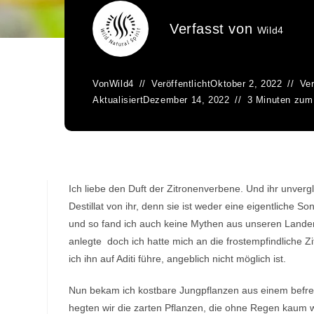
Verfasst von
Wild4
Von
Wild4
Veröffentlicht
Oktober 2, 2022
Ver
Aktualisiert
Dezember 14, 2022
3 Minuten zum
Ich liebe den Duft der Zitronenverbene. Und ihr unvergl
Destillat von ihr, denn sie ist weder eine eigentliche
und so fand ich auch keine Mythen aus unseren Landen z
anlegte doch ich hatte mich an die frostempfindliche Z
ich ihn auf Aditi führe, angeblich nicht möglich ist.
Nun bekam ich kostbare Jungpflanzen aus einem befreu
hegten wir die zarten Pflanzen, die ohne Regen kaum w