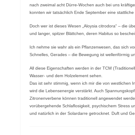
nach zweimal acht Dürre-Wochen auch bei uns kräftige
konnten wir tatsächlich Ende September eine stattliche
Doch wer ist dieses Wesen „Aloysia citrodora“ – die ü
und langer, spitzer Blättchen, deren Habitus so besche
Ich nehme sie wahr als ein Pflanzenwesen, das sich vora
Schnelles, Gerades – die Bewegung ist wellenförmig und
All diese Eigenschaften werden in der TCM (Traditionel
Wasser- und dem Holzelement sehen.
Das ist sehr stimmig, wenn ich mir die von westlichen I
wird die Lebensenergie verstärkt. Auch Spannungskop
Zitronenverbene können traditionell angewendet werd
vorübergehende Schlaflosigkeit, psychischem Stress 
und natürlich in der Solardarre getrocknet. Duft und Ge