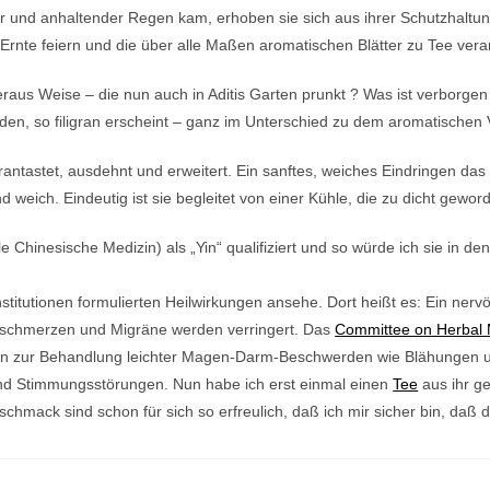
r und anhaltender Regen kam, erhoben sie sich aus ihrer Schutzhalt
 Ernte feiern und die über alle Maßen aromatischen Blätter zu Tee vera
beraus Weise – die nun auch in Aditis Garten prunkt ? Was ist verbor
iden, so filigran erscheint – ganz im Unterschied zu dem aromatischen
ntastet, ausdehnt und erweitert. Ein sanftes, weiches Eindringen das s
 weich. Eindeutig ist sie begleitet von einer Kühle, die zu dicht gewo
le Chinesische Medizin) als „Yin“ qualifiziert und so würde ich sie i
nstitutionen formulierten Heilwirkungen ansehe. Dort heißt es: Ein nerv
fschmerzen und Migräne werden verringert. Das
Committee on Herbal 
en zur Behandlung leichter Magen-Darm-Beschwerden wie Blähungen un
und Stimmungsstörungen. Nun habe ich erst einmal einen
Tee
aus ihr g
schmack sind schon für sich so erfreulich, daß ich mir sicher bin, daß d