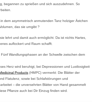
ung, begannen zu sprießen und sich auszudehnen. So
rbeiten.
gen in dem asymmetrisch anmutenden Tanz holziger Ästchen
 Volumen, das sie umgibt ?
ie lehrt und damit auch ermöglicht. Da ist nichts Hartes,
rdenes auflockert und Raum schafft.
n den Fünf Wandlungsphasen an der Schwelle zwischen dem
öses Herz wird beruhigt, bei Depressionen und Lustlosigkeit
Medicinal Products
(HMPC) vermerkt: Die Blätter der
d Flatulenz, sowie bei Schlafstörungen und
earbeitet – die unversehrten Blätter von Hand gesammelt
iese Pflanze auch bei Dir Einzug finden wird.