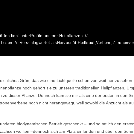
öffentlicht unter
Profile unserer Heilpflanzen
 Lesen
Verschlagwortet als
Nervosität Heilkraut
,
Verbene
,
Zitronenve
eichliches Grün, das wie eine Lichtquelle schon von weit her zu sehen is
 Sonnenpflanze noch gehört sie zu unseren traditionellen Heilpflanzen. 
u dieser Pflanze. Dennoch kam sie mir als eine der ersten in den Sinn
itronenverbene noch nicht herangewagt, weil sowohl die Anzucht als au
ndeten biodynamischen Betrieb geschenkt – und so tat ich den ersten 
achsen wollten –dennoch sich am Platz einfanden und über den Sommer 