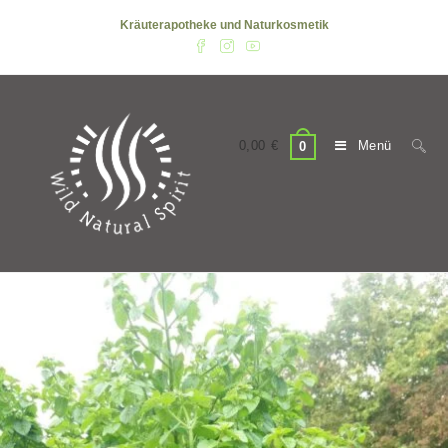
Zum
Kräuterapotheke und Naturkosmetik
Inhalt
springen
0,00
€
Menü
0