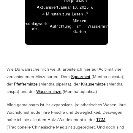
Heilpflanzen
Aktualisiert
Januar 18, 2025
4 Minuten zum Lesen
Minzen
Verschlagwortet
Aufrichtung
,
im
,
Wasserminze
als
Garten
Wie Du wahrscheinlich weißt, arbeite ich hier auf Aditi mit vier
verschiedenen Minzesorten: Dem
Spearmint
(Mentha spicata),
der
Pfefferminze
(Mentha piperita), der
Krauseminze
(Mentha
crispa) und der
Wasserminze
(Mentha aquatica).
Allen gemeinsam ist ihr expansives, ja: ätherisches Wesen, ihre
Wachstumsfreude, ihre Frische und Beweglichkeit. Deswegen
habe ich sie alle dem Holz-/Windelement in der
TCM
(Traditionelle Chinesische Medizin) zugeordnet. Und doch sind