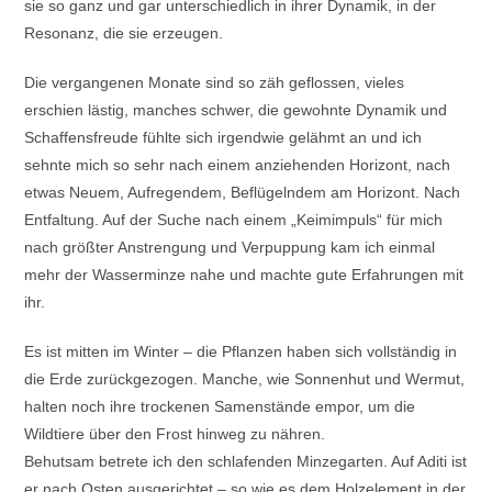
sie so ganz und gar unterschiedlich in ihrer Dynamik, in der
Resonanz, die sie erzeugen.
Die vergangenen Monate sind so zäh geflossen, vieles
erschien lästig, manches schwer, die gewohnte Dynamik und
Schaffensfreude fühlte sich irgendwie gelähmt an und ich
sehnte mich so sehr nach einem anziehenden Horizont, nach
etwas Neuem, Aufregendem, Beflügelndem am Horizont. Nach
Entfaltung. Auf der Suche nach einem „Keimimpuls“ für mich
nach größter Anstrengung und Verpuppung kam ich einmal
mehr der Wasserminze nahe und machte gute Erfahrungen mit
ihr.
Es ist mitten im Winter – die Pflanzen haben sich vollständig in
die Erde zurückgezogen. Manche, wie Sonnenhut und Wermut,
halten noch ihre trockenen Samenstände empor, um die
Wildtiere über den Frost hinweg zu nähren.
Behutsam betrete ich den schlafenden Minzegarten. Auf Aditi ist
er nach Osten ausgerichtet – so wie es dem Holzelement in der