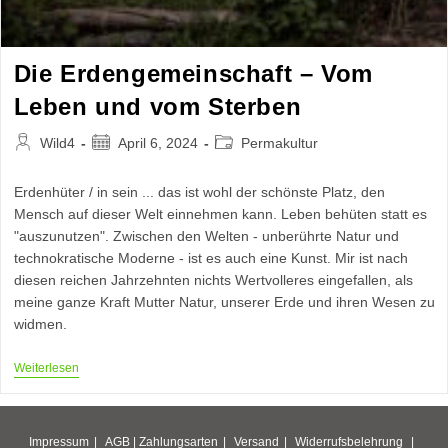
Die Erdengemeinschaft – Vom
Leben und vom Sterben
Beitrags-
Beitrag
Beitrags-
Wild4
April 6, 2024
Permakultur
Autor:
veröffentlicht:
Kategorie:
Erdenhüter / in sein ... das ist wohl der schönste Platz, den
Mensch auf dieser Welt einnehmen kann. Leben behüten statt es
"auszunutzen". Zwischen den Welten - unberührte Natur und
technokratische Moderne - ist es auch eine Kunst. Mir ist nach
diesen reichen Jahrzehnten nichts Wertvolleres eingefallen, als
meine ganze Kraft Mutter Natur, unserer Erde und ihren Wesen zu
widmen.
Die
Weiterlesen
Erdengemeinschaft
–
Vom
Leben
Impressum
AGB |
Zahlungsarten
Versand
Widerrufsbelehrung