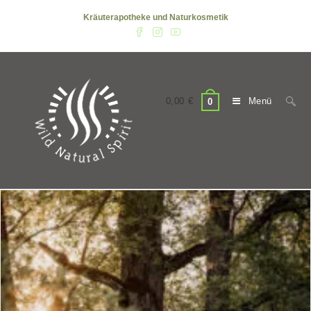
Zum
Kräuterapotheke und Naturkosmetik
Inhalt
springen
0,00
€
Menü
0