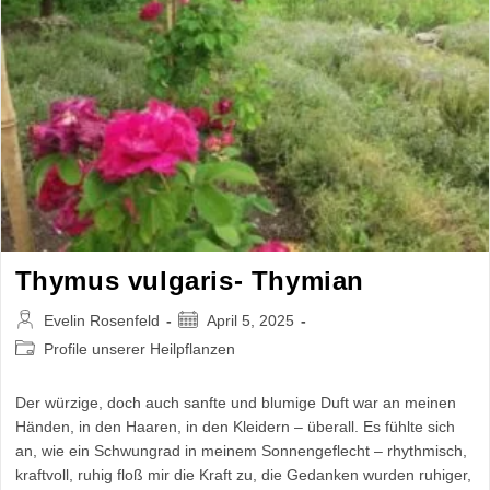
Thymus vulgaris- Thymian
Beitrags-
Beitrag
Evelin Rosenfeld
April 5, 2025
Autor:
veröffentlicht:
Beitrags-
Profile unserer Heilpflanzen
Kategorie:
Der würzige, doch auch sanfte und blumige Duft war an meinen
Händen, in den Haaren, in den Kleidern – überall. Es fühlte sich
an, wie ein Schwungrad in meinem Sonnengeflecht – rhythmisch,
kraftvoll, ruhig floß mir die Kraft zu, die Gedanken wurden ruhiger,