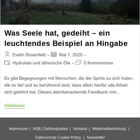
Was Seele hat, gedeiht – ein
leuchtendes Beispiel an Hingabe
Beitrags-
Beitrag
Evelin Rosenfeld
Mai 7, 2020
Autor:
veröffentlicht:
Beitrags-
Beitrags-
Hydrolate und ätherische Öle
0 Kommentare
Kategorie:
Kommentare:
Es gibt Begegnungen mit Menschen, die die Spirits zu sich holen,
die so tief und so berührend sind, dass allein hierfür alle Arbeit
sich gelohnt hat. Dieses atemberaubende Feedback von…
Was
Weiterlesen
Seele
Hat,
Gedeiht
–
Impressum
AGB |
Zahlungsarten
Versand
Widerrufsbelehrung
Ein
Leuchtendes
Datenschutz
Cookie Policy
Newsletter