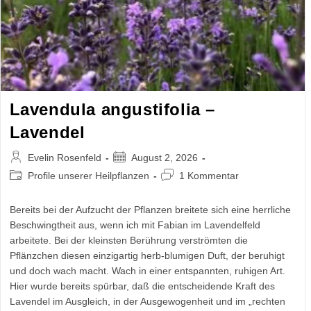
Lavendula angustifolia –
Lavendel
Beitrags-
Beitrag
Evelin Rosenfeld
August 2, 2026
Autor:
veröffentlicht:
Beitrags-
Beitrags-
Profile unserer Heilpflanzen
1 Kommentar
Kategorie:
Kommentare:
Bereits bei der Aufzucht der Pflanzen breitete sich eine herrliche
Beschwingtheit aus, wenn ich mit Fabian im Lavendelfeld
arbeitete. Bei der kleinsten Berührung verströmten die
Pflänzchen diesen einzigartig herb-blumigen Duft, der beruhigt
und doch wach macht. Wach in einer entspannten, ruhigen Art.
Hier wurde bereits spürbar, daß die entscheidende Kraft des
Lavendel im Ausgleich, in der Ausgewogenheit und im „rechten