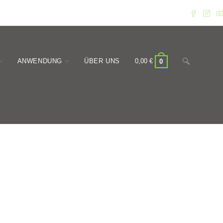
Website-
ANWENDUNG
ÜBER UNS
0,00
€
0
Suche
umschalten