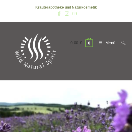
Zum
Kräuterapotheke und Naturkosmetik
Inhalt
springen
0,00
€
Menü
0