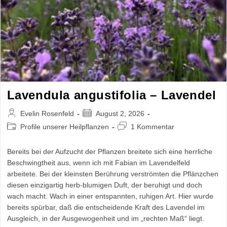
Lavendula angustifolia – Lavendel
Beitrags-
Beitrag
Evelin Rosenfeld
August 2, 2026
Autor:
veröffentlicht:
Beitrags-
Beitrags-
Profile unserer Heilpflanzen
1 Kommentar
Kategorie:
Kommentare:
Bereits bei der Aufzucht der Pflanzen breitete sich eine herrliche
Beschwingtheit aus, wenn ich mit Fabian im Lavendelfeld
arbeitete. Bei der kleinsten Berührung verströmten die Pflänzchen
diesen einzigartig herb-blumigen Duft, der beruhigt und doch
wach macht. Wach in einer entspannten, ruhigen Art. Hier wurde
bereits spürbar, daß die entscheidende Kraft des Lavendel im
Ausgleich, in der Ausgewogenheit und im „rechten Maß“ liegt.