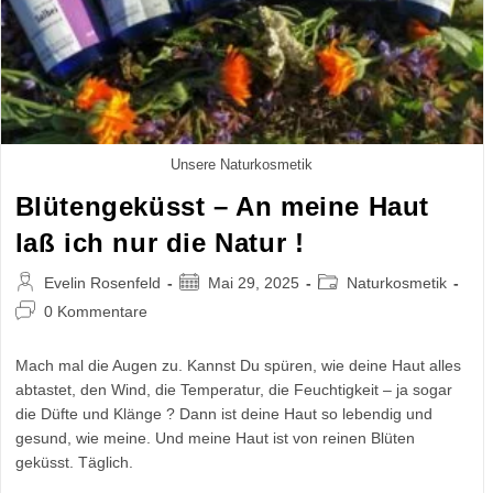
Unsere Naturkosmetik
Blütengeküsst – An meine Haut
laß ich nur die Natur !
Beitrags-
Beitrag
Beitrags-
Evelin Rosenfeld
Mai 29, 2025
Naturkosmetik
Autor:
veröffentlicht:
Kategorie:
Beitrags-
0 Kommentare
Kommentare:
Mach mal die Augen zu. Kannst Du spüren, wie deine Haut alles
abtastet, den Wind, die Temperatur, die Feuchtigkeit – ja sogar
die Düfte und Klänge ? Dann ist deine Haut so lebendig und
gesund, wie meine. Und meine Haut ist von reinen Blüten
geküsst. Täglich.