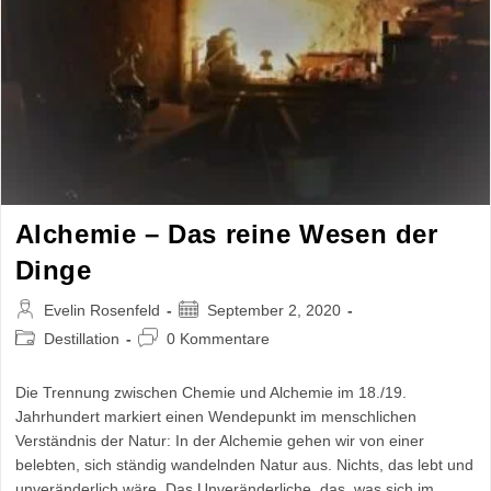
Alchemie – Das reine Wesen der
Dinge
Beitrags-
Beitrag
Evelin Rosenfeld
September 2, 2020
Autor:
veröffentlicht:
Beitrags-
Beitrags-
Destillation
0 Kommentare
Kategorie:
Kommentare:
Die Trennung zwischen Chemie und Alchemie im 18./19.
Jahrhundert markiert einen Wendepunkt im menschlichen
Verständnis der Natur: In der Alchemie gehen wir von einer
belebten, sich ständig wandelnden Natur aus. Nichts, das lebt und
unveränderlich wäre. Das Unveränderliche, das, was sich im