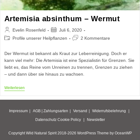
Artemisia absinthum – Wermut
Beitrags-
Beitrag
Evelin Rosenfeld
Juli 6, 2020
Autor:
veröffentlicht:
Beitrags-
Beitrags-
Profile unserer Heilpflanzen
2 Kommentare
Kategorie:
Kommentare:
Der Wermut ist bekannt als Kraut zur Leberreinigung. Doch er
kann viel mehr: Die Artemisia ist eine Spezialistin für Grenzen. Sie
liebt es, das Reine vom Unreinen zu trennen, Grenzen zu ziehen
– und dann über sie hinaus zu wachsen.
Artemisia
Weiterlesen
Absinthum
–
Wermut
Impressum
AGB |
Zahlungsarten
Versand
Widerrufsbelehrung
Datenschutz
Cookie Policy
Newsletter
Copyright Wild Natural Spirit 2018-2026 WordPress Theme by OceanWP