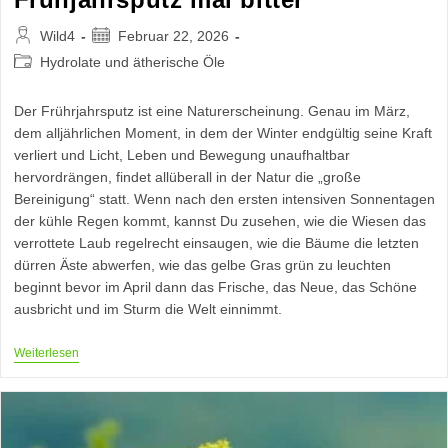
Beitrags-
Beitrag
Wild4
Februar 22, 2026
Autor:
veröffentlicht:
Beitrags-
Hydrolate und ätherische Öle
Kategorie:
Der Frührjahrsputz ist eine Naturerscheinung. Genau im März,
dem alljährlichen Moment, in dem der Winter endgültig seine Kraft
verliert und Licht, Leben und Bewegung unaufhaltbar
hervordrängen, findet allüberall in der Natur die „große
Bereinigung“ statt. Wenn nach den ersten intensiven Sonnentagen
der kühle Regen kommt, kannst Du zusehen, wie die Wiesen das
verrottete Laub regelrecht einsaugen, wie die Bäume die letzten
dürren Äste abwerfen, wie das gelbe Gras grün zu leuchten
beginnt bevor im April dann das Frische, das Neue, das Schöne
ausbricht und im Sturm die Welt einnimmt.
Frühjahrsputz
Weiterlesen
Mal
Bitter