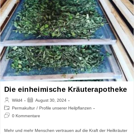
Die einheimische Kräuterapotheke
Beitrags-
Beitrag
Wild4
August 30, 2024
Autor:
veröffentlicht:
Beitrags-
Permakultur
/
Profile unserer Heilpflanzen
Kategorie:
Beitrags-
0 Kommentare
Kommentare:
Mehr und mehr Menschen vertrauen auf die Kraft der Heilkräuter