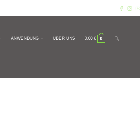
Website-
ANWENDUNG
ÜBER UNS
0,00
€
0
Suche
umschalten