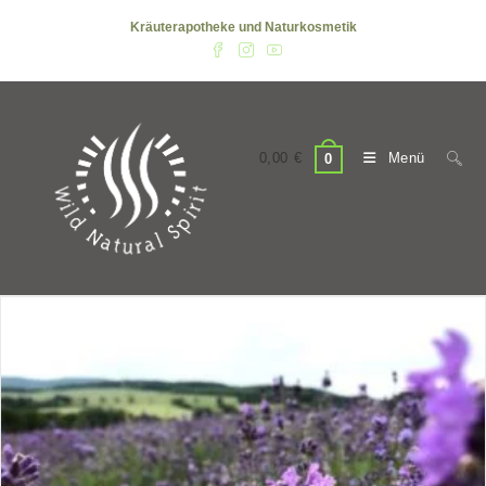
Zum
Kräuterapotheke und Naturkosmetik
Inhalt
springen
0,00
€
Menü
0