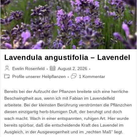
Lavendula angustifolia – Lavendel
Beitrags-
Beitrag
Evelin Rosenfeld
August 2, 2026
Autor:
veröffentlicht:
Beitrags-
Beitrags-
Profile unserer Heilpflanzen
1 Kommentar
Kategorie:
Kommentare:
Bereits bei der Aufzucht der Pflanzen breitete sich eine herrliche
Beschwingtheit aus, wenn ich mit Fabian im Lavendelfeld
arbeitete. Bei der kleinsten Berührung verströmten die Pflänzchen
diesen einzigartig herb-blumigen Duft, der beruhigt und doch
wach macht. Wach in einer entspannten, ruhigen Art. Hier wurde
bereits spürbar, daß die entscheidende Kraft des Lavendel im
Ausgleich, in der Ausgewogenheit und im „rechten Maß“ liegt.