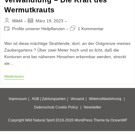
Wermutkrauts
Beitrags-
Beitrag
Wild4
März 19, 2023
Autor:
veröffentlicht:
Beitrags-
Beitrags-
Profile unserer Heilpflanzen
1 Kommentar
Kategorie:
Kommentare:
Wer ist diese mächtige Strahlende, dort, an der Ostgrenze meines
Zaubergartens ? Über zwei Meter hoch und so licht, daß die
Konturen erst bei näherem Hinsehen erkennbar werden, streckt
sie…
Verwandlung
Weiterlesen
–
Die
Kraft
Des
Impressum
AGB |
Zahlungsarten
Versand
Widerrufsbelehrung
Wermutkrauts
Datenschutz
Cookie Policy
Newsletter
Copyright Wild Natural Spirit 2018-2026 WordPress Theme by OceanWP