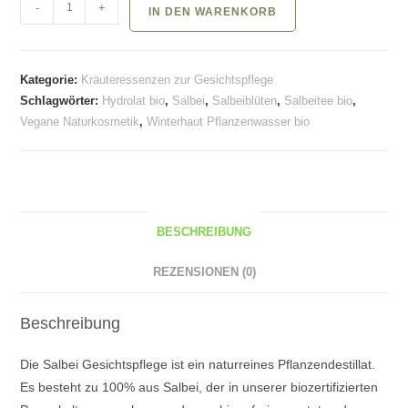
Salbeiblüten
-
+
IN DEN WARENKORB
für
Eisköniginnen
Menge
Kategorie:
Kräuteressenzen zur Gesichtspflege
Schlagwörter:
Hydrolat bio
,
Salbei
,
Salbeiblüten
,
Salbeitee bio
,
Vegane Naturkosmetik
,
Winterhaut Pflanzenwasser bio
BESCHREIBUNG
REZENSIONEN (0)
Beschreibung
Die Salbei Gesichtspflege ist ein naturreines Pflanzendestillat.
Es besteht zu 100% aus Salbei, der in unserer biozertifizierten