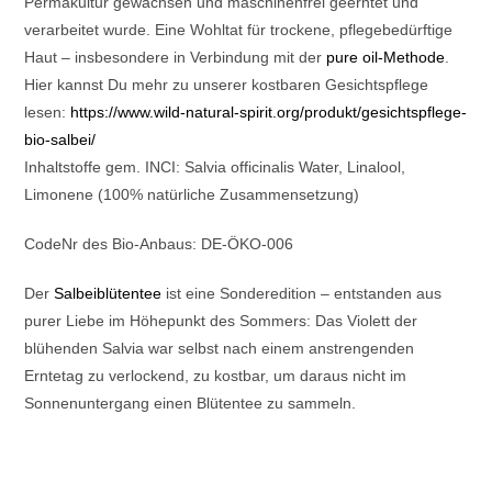
Permakultur gewachsen und maschinenfrei geerntet und
verarbeitet wurde. Eine Wohltat für trockene, pflegebedürftige
Haut – insbesondere in Verbindung mit der
pure oil-Methode
.
Hier kannst Du mehr zu unserer kostbaren Gesichtspflege
lesen:
https://www.wild-natural-spirit.org/produkt/gesichtspflege-
bio-salbei/
Inhaltstoffe gem. INCI: Salvia officinalis Water, Linalool,
Limonene (100% natürliche Zusammensetzung)
CodeNr des Bio-Anbaus: DE-ÖKO-006
Der
Salbeiblütentee
ist eine Sonderedition – entstanden aus
purer Liebe im Höhepunkt des Sommers: Das Violett der
blühenden Salvia war selbst nach einem anstrengenden
Erntetag zu verlockend, zu kostbar, um daraus nicht im
Sonnenuntergang einen Blütentee zu sammeln.