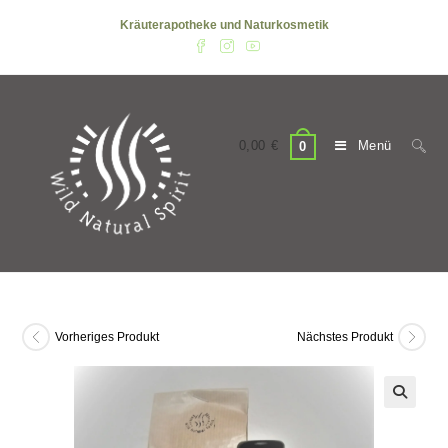
Zum
Kräuterapotheke und Naturkosmetik
Inhalt
springen
0,00
€
Menü
0
Vorheriges Produkt
Nächstes Produkt