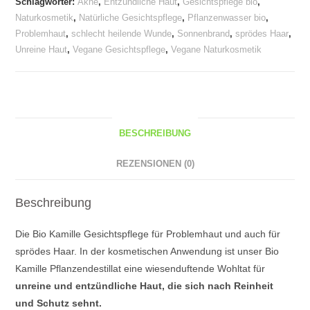
Schlagwörter:
Akne
,
Entzündliche Haut
,
Gesichtspflege bio
,
auf
Naturkosmetik
,
Natürliche Gesichtspflege
,
Pflanzenwasser bio
,
der
Problemhaut
,
schlecht heilende Wunde
,
Sonnenbrand
,
sprödes Haar
,
Haut
Unreine Haut
,
Vegane Gesichtspflege
,
Vegane Naturkosmetik
Menge
BESCHREIBUNG
REZENSIONEN (0)
Beschreibung
Die Bio Kamille Gesichtspflege für Problemhaut und auch für
sprödes Haar. In der kosmetischen Anwendung ist unser Bio
Kamille Pflanzendestillat eine wiesenduftende Wohltat für
unreine und entzündliche Haut, die sich nach Reinheit
und Schutz sehnt.