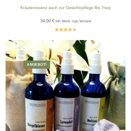
Kräuteressenz auch zur Gesichtspflege Bio Ysop
34,00
€
inkl. MwSt. zzgl. Versand
Bewertet
mit
4.00
von 5
ANGEBOT!