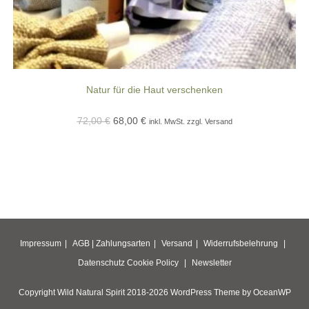
Natur für die Haut verschenken
Ursprünglicher
Aktueller
72,00
€
68,00
€
inkl. MwSt. zzgl. Versand
Preis
Preis
war:
ist:
72,00 €
68,00 €.
Impressum
AGB |
Zahlungsarten
Versand
Widerrufsbelehrung
Datenschutz
Cookie Policy
Newsletter
Copyright Wild Natural Spirit 2018-2026 WordPress Theme by OceanWP