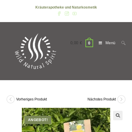
Zum
Kräuterapotheke und Naturkosmetik
Inhalt
springen
0,00
€
Menü
0
Vorheriges Produkt
Nächstes Produkt
ANGEBOT!