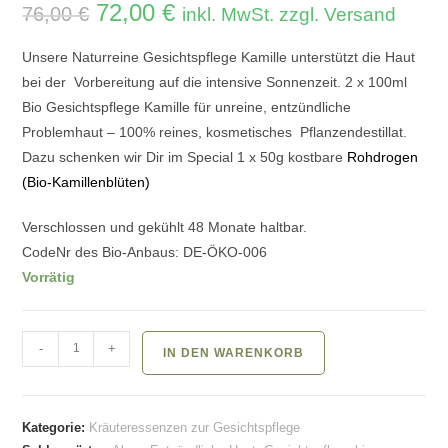
Ursprünglicher
72,00
€
Aktueller
76,00
€
inkl. MwSt. zzgl. Versand
Preis
Preis
war:
ist:
76,00 €
72,00 €.
Unsere Naturreine Gesichtspflege Kamille unterstützt die Haut
bei der Vorbereitung auf die intensive Sonnenzeit.
2 x 100ml
Bio Gesichtspflege Kamille für unreine, entzündliche
Problemhaut – 100% reines, kosmetisches Pflanzendestillat.
Dazu schenken wir Dir im Special 1 x 50g kostbare
Rohdrogen
(Bio-Kamillenblüten)
Verschlossen und gekühlt 48 Monate haltbar.
CodeNr des Bio-Anbaus: DE-ÖKO-006
Vorrätig
Bio
-
+
IN DEN WARENKORB
Kamille
Special
:
Kategorie:
Kräuteressenzen zur Gesichtspflege
Sonne