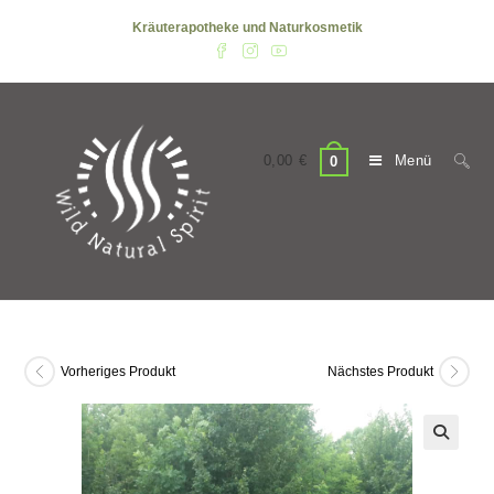
Zum
Kräuterapotheke und Naturkosmetik
Inhalt
springen
0,00
€
Menü
0
Vorheriges Produkt
Nächstes Produkt