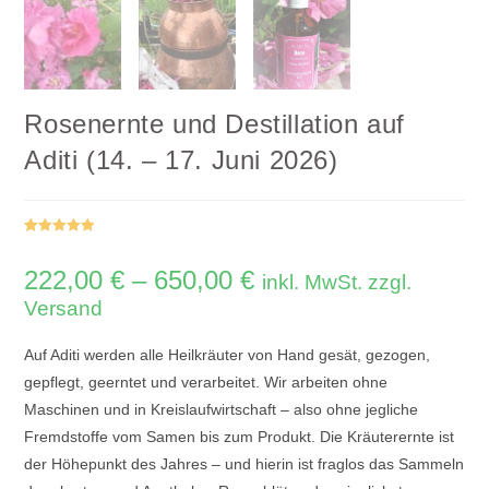
Rosenernte und Destillation auf
Aditi (14. – 17. Juni 2026)
Bewertet mit
1
5.00
von 5,
222,00
€
–
650,00
€
Preisspanne:
inkl. MwSt. zzgl.
basierend
222,00 €
bis
Versand
auf
650,00 €
Kundenbewe
rtung
Auf Aditi werden alle Heilkräuter von Hand gesät, gezogen,
gepflegt, geerntet und verarbeitet. Wir arbeiten ohne
Maschinen und in Kreislaufwirtschaft – also ohne jegliche
Fremdstoffe vom Samen bis zum Produkt. Die Kräuterernte ist
der Höhepunkt des Jahres – und hierin ist fraglos das Sammeln