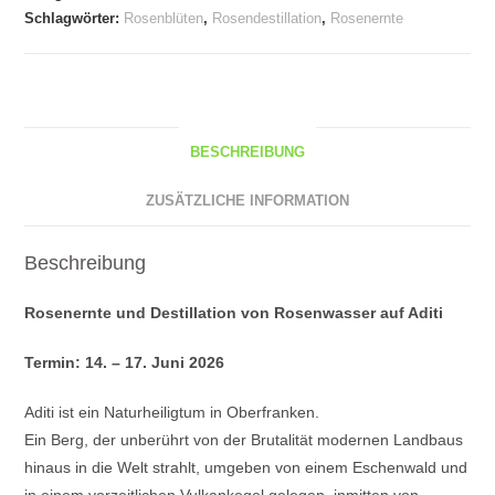
(14.
Schlagwörter:
Rosenblüten
,
Rosendestillation
,
Rosenernte
-
17.
Juni
2026)
Menge
BESCHREIBUNG
ZUSÄTZLICHE INFORMATION
Beschreibung
Rosenernte und Destillation von Rosenwasser auf Aditi
Termin: 14. – 17. Juni 2026
Aditi ist ein Naturheiligtum in Oberfranken.
Ein Berg, der unberührt von der Brutalität modernen Landbaus
hinaus in die Welt strahlt, umgeben von einem Eschenwald und
in einem vorzeitlichen Vulkankegel gelegen, inmitten von