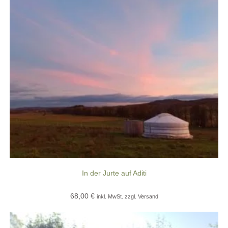
können
auf
der
Produktseite
gewählt
werden
In der Jurte auf Aditi
68,00
€
inkl. MwSt. zzgl. Versand