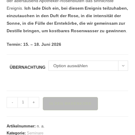
der abertausend Apotheker-Rosenblüten das sinnlichste
Ereignis.
Ich lade Dich ein, bei diesem Ereignis teilzuhaben,
einzutauchen in den Duft der Rose, in die intensität der
Sonne, in die Fülle der Erntekörbe, die wir gemeinsam zur
Destille bringen, um kostbares Rosenwasser zu gewinnen
.
Termin: 15. – 18. Juni 2026
Option auswählen
ÜBERNACHTUNG
Rosenernte
-
+
IN DEN WARENKORB
und
Destillation
auf
Artikelnummer:
n. a.
Aditi
Kategorie:
Seminare