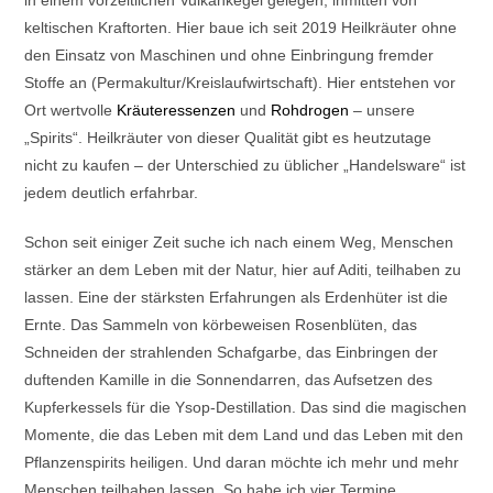
keltischen Kraftorten. Hier baue ich seit 2019 Heilkräuter ohne
den Einsatz von Maschinen und ohne Einbringung fremder
Stoffe an (Permakultur/Kreislaufwirtschaft). Hier entstehen vor
Ort wertvolle
Kräuteressenzen
und
Rohdrogen
– unsere
„Spirits“. Heilkräuter von dieser Qualität gibt es heutzutage
nicht zu kaufen – der Unterschied zu üblicher „Handelsware“ ist
jedem deutlich erfahrbar.
Schon seit einiger Zeit suche ich nach einem Weg, Menschen
stärker an dem Leben mit der Natur, hier auf Aditi, teilhaben zu
lassen. Eine der stärksten Erfahrungen als Erdenhüter ist die
Ernte. Das Sammeln von körbeweisen Rosenblüten, das
Schneiden der strahlenden Schafgarbe, das Einbringen der
duftenden Kamille in die Sonnendarren, das Aufsetzen des
Kupferkessels für die Ysop-Destillation. Das sind die magischen
Momente, die das Leben mit dem Land und das Leben mit den
Pflanzenspirits heiligen. Und daran möchte ich mehr und mehr
Menschen teilhaben lassen. So habe ich vier Termine