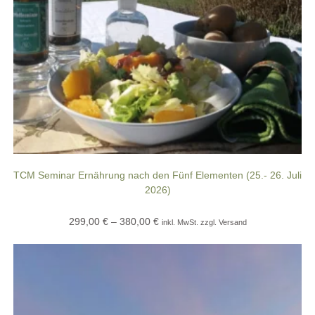
TCM Seminar Ernährung nach den Fünf Elementen (25.- 26. Juli
2026)
Preisspanne:
299,00
€
–
380,00
€
inkl. MwSt. zzgl. Versand
299,00 €
Dieses
bis
Produkt
380,00 €
weist
mehrere
Varianten
auf.
Die
Optionen