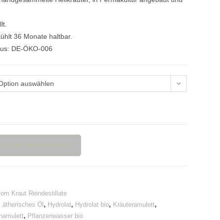
lt.
ühlt 36 Monate haltbar.
aus: DE-ÖKO-006
Option auswählen
IN DEN WARENKORB
om Kraut Reindestillate
,
ätherisches Öl
,
Hydrolat
,
Hydrolat bio
,
Kräuteramulett
,
namulett
,
Pflanzenwasser bio