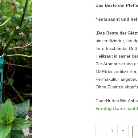
auf
Das Beste der Pfeff
Kundenbewe
rtung
* entspannt und befr
„
Das Beste der Glat
biozertifizierter, ha
Ihr erfrischender Duf
Heilkraut in seiner b
Zur Aromatisierung u
100% biozertifizierte
Permakultur angebaut u
Ohne Zusätze abgefül
CodeNr des Bio-Anb
Vorrätig (kann nach
Das
-
+
Beste