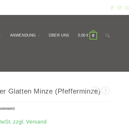
Website-
ANWENDUNG
ÜBER UNS
0,00
€
0
Suche
er Glatten Minze (Pfefferminze)
zension)
umschalten
MwSt. zzgl. Versand