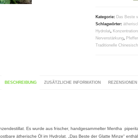
der
Glatten
Kategorie:
Das Beste v
Minze
Schlagwörter:
ätheris
(Pfefferminze)
Hydrolat
,
Konzentratio
Menge
Nervenstärkung
,
Pfeffe
Traditionelle Chinesisc
BESCHREIBUNG
ZUSÄTZLICHE INFORMATION
REZENSIONEN 
flanzendestillat. Es wurde aus frischer, handgesammelter Mentha piperi
ostbare ätherische Öl im Hydrolat. „Das Beste der Glatte Minze“ enthält