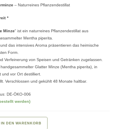
erminze
– Naturreines Pflanzendestillat
eit *
te Minze
“ ist ein naturreines Pflanzendestillat aus
ndgesammelter Mentha piperita.
t und das intensives Aroma präsentieren das heimische
esten Form.
nd Verfeinerung von Speisen und Getränken zugelassen.
r, handgesammelter Glatter Minze (Mentha piperita), in
nd vor Ort destilliert.
lt. Verschlossen und gekühlt 48 Monate haltbar.
aus: DE-ÖKO-006
bestellt werden)
IN DEN WARENKORB