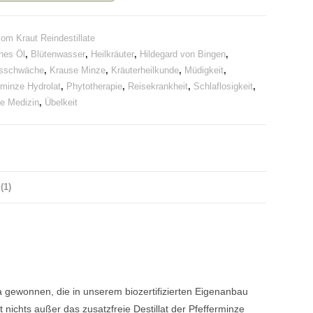
om Kraut Reindestillate
ches Öl
,
Blütenwasser
,
Heilkräuter
,
Hildegard von Bingen
,
nsschwäche
,
Krause Minze
,
Kräuterheilkunde
,
Müdigkeit
,
rminze Hydrolat
,
Phytotherapie
,
Reisekrankheit
,
Schlaflosigkeit
,
he Medizin
,
Übelkeit
(1)
ta gewonnen, die in unserem biozertifizierten Eigenanbau
 nichts außer das zusatzfreie Destillat der Pfefferminze