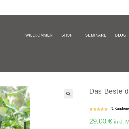
WILLKOMMEN
SHOP
SEMINARE
BLOG
Das Beste d
(
1
Kundenre
Bewertet mit
1
29,00
€
5.00
von 5,
inkl. 
basierend