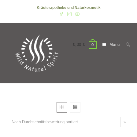
Zum
Kräuterapotheke und Naturkosmetik
Inhalt
springen
0,00
€
Menü
0
Nach Durchschnittsbewertung sortiert