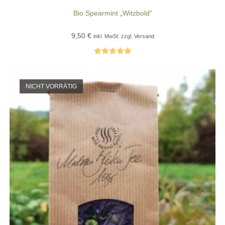
Bio Spearmint „Witzbold“
9,50
€
inkl. MwSt. zzgl. Versand
Bewertet mit
5.00
von 5
NICHT VORRÄTIG