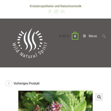
Zum
Kräuterapotheke und Naturkosmetik
Inhalt
springen
0,00
€
Menü
0
Vorheriges Produkt