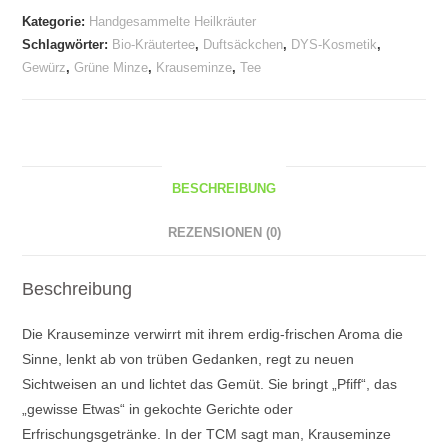
Laune"
Kategorie:
Handgesammelte Heilkräuter
Menge
Schlagwörter:
Bio-Kräutertee
,
Duftsäckchen
,
DYS-Kosmetik
,
Gewürz
,
Grüne Minze
,
Krauseminze
,
Tee
BESCHREIBUNG
REZENSIONEN (0)
Beschreibung
Die Krauseminze verwirrt mit ihrem erdig-frischen Aroma die
Sinne, lenkt ab von trüben Gedanken, regt zu neuen
Sichtweisen an und lichtet das Gemüt. Sie bringt „Pfiff“, das
„gewisse Etwas“ in gekochte Gerichte oder
Erfrischungsgetränke. In der TCM sagt man, Krauseminze