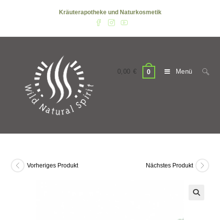
Zum
Kräuterapotheke und Naturkosmetik
Inhalt
springen
0,00
€
Menü
0
Vorheriges Produkt
Nächstes Produkt