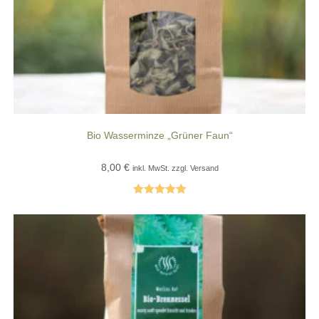
Bio Wasserminze „Grüner Faun“
8,00
€
inkl. MwSt. zzgl. Versand
Bewertet mit
5.00
von 5