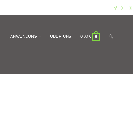
Website-
ANWENDUNG
ÜBER UNS
0,00
€
0
Suche
umschalten