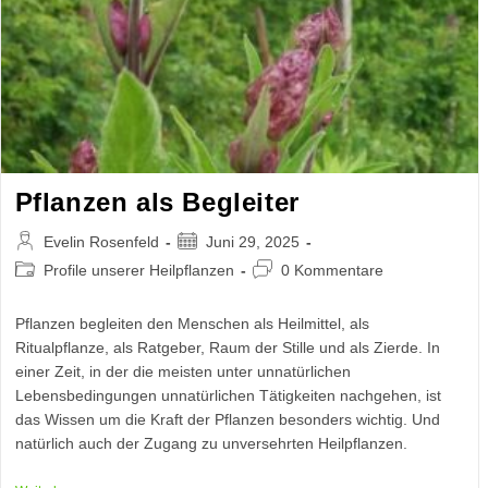
Pflanzen als Begleiter
Beitrags-
Beitrag
Evelin Rosenfeld
Juni 29, 2025
Autor:
veröffentlicht:
Beitrags-
Beitrags-
Profile unserer Heilpflanzen
0 Kommentare
Kategorie:
Kommentare:
Pflanzen begleiten den Menschen als Heilmittel, als
Ritualpflanze, als Ratgeber, Raum der Stille und als Zierde. In
einer Zeit, in der die meisten unter unnatürlichen
Lebensbedingungen unnatürlichen Tätigkeiten nachgehen, ist
das Wissen um die Kraft der Pflanzen besonders wichtig. Und
natürlich auch der Zugang zu unversehrten Heilpflanzen.