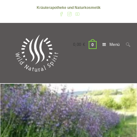
Zum
Kräuterapotheke und Naturkosmetik
Inhalt
springen
0,00
€
Menü
0