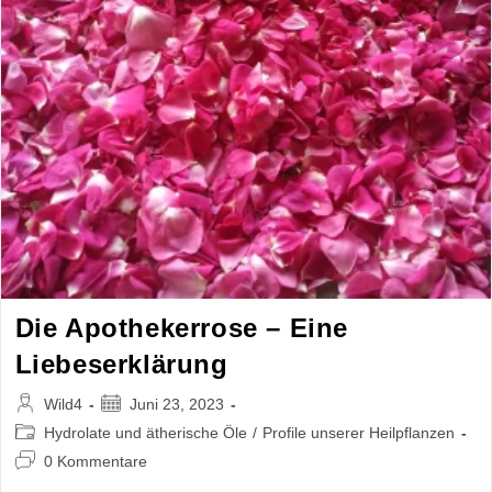
Die Apothekerrose – Eine
Liebeserklärung
Beitrags-
Beitrag
Wild4
Juni 23, 2023
Autor:
veröffentlicht:
Beitrags-
Hydrolate und ätherische Öle
/
Profile unserer Heilpflanzen
Kategorie:
Beitrags-
0 Kommentare
Kommentare: