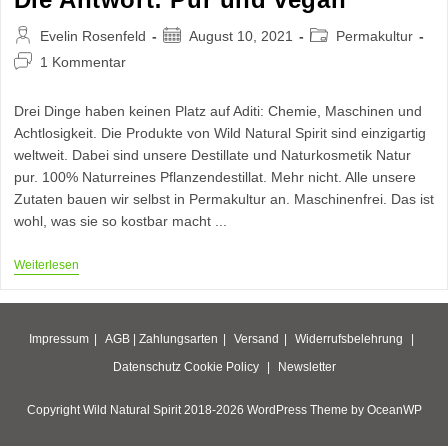
Beitrags-
Beitrag
Beitrags-
Evelin Rosenfeld
August 10, 2021
Permakultur
Autor:
veröffentlicht:
Kategorie:
Beitrags-
1 Kommentar
Kommentare:
Drei Dinge haben keinen Platz auf Aditi: Chemie, Maschinen und
Achtlosigkeit. Die Produkte von Wild Natural Spirit sind einzigartig
weltweit. Dabei sind unsere Destillate und Naturkosmetik Natur
pur. 100% Naturreines Pflanzendestillat. Mehr nicht. Alle unsere
Zutaten bauen wir selbst in Permakultur an. Maschinenfrei. Das ist
wohl, was sie so kostbar macht ...
Die
Weiterlesen
Antwort:
Pur
Und
Vegan
Impressum
AGB |
Zahlungsarten
Versand
Widerrufsbelehrung
Datenschutz
Cookie Policy
Newsletter
Copyright Wild Natural Spirit 2018-2026 WordPress Theme by OceanWP