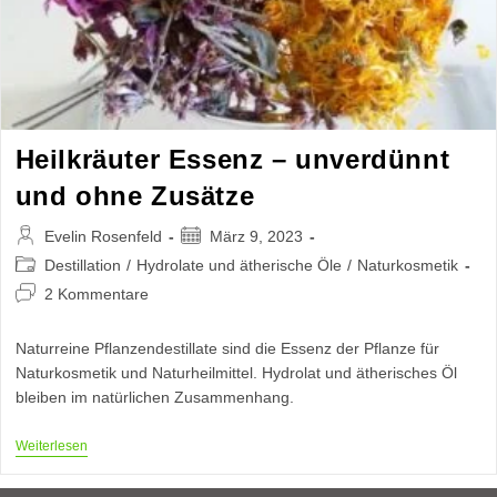
Heilkräuter Essenz – unverdünnt
und ohne Zusätze
Beitrags-
Beitrag
Evelin Rosenfeld
März 9, 2023
Autor:
veröffentlicht:
Beitrags-
Destillation
/
Hydrolate und ätherische Öle
/
Naturkosmetik
Kategorie:
Beitrags-
2 Kommentare
Kommentare:
Naturreine Pflanzendestillate sind die Essenz der Pflanze für
Naturkosmetik und Naturheilmittel. Hydrolat und ätherisches Öl
bleiben im natürlichen Zusammenhang.
Heilkräuter
Weiterlesen
Essenz
–