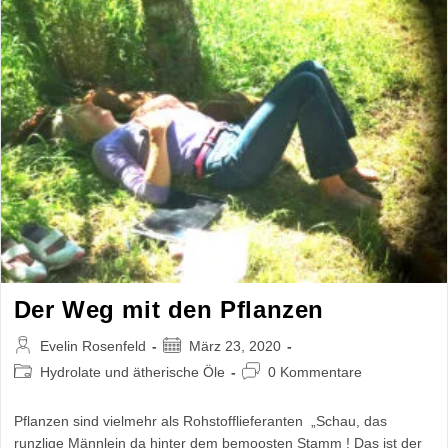
Der Weg mit den Pflanzen
Beitrags-
Beitrag
Evelin Rosenfeld
März 23, 2020
Autor:
veröffentlicht:
Beitrags-
Beitrags-
Hydrolate und ätherische Öle
0 Kommentare
Kategorie:
Kommentare:
Pflanzen sind vielmehr als Rohstofflieferanten „Schau, das
runzlige Männlein da hinter dem bemoosten Stamm ! Das ist der