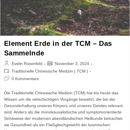
Element Erde in der TCM – Das
Sammelnde
Beitrags-
Beitrag
Evelin Rosenfeld
November 3, 2024
Autor:
veröffentlicht:
Beitrags-
Traditionelle Chinesische Medizin ( TCM )
Kategorie:
Beitrags-
0 Kommentare
Kommentare:
Die Traditionelle Chinesische Medizin (TCM) hat bis heute das
Wissen um die vielschichtigen Vorgänge bewahrt, die bei der
Gesunderhaltung unseres Körpers und unseres Geistes relevant
sind. Anders als die monokausalistische und symptomorientierte
Sichtweise der modernen abendländischen Heilkunde betrachtet
sie Gesundheit als ein Fließgleichgewicht der kosmischen