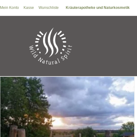
Zum
Mein Konto
Kasse
Wunschliste
Kräuterapotheke und Naturkosmetik
Inhalt
springen