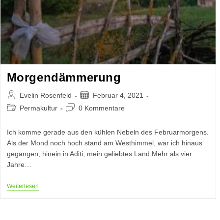
Morgendämmerung
Beitrags-
Beitrag
Evelin Rosenfeld
Februar 4, 2021
Autor:
veröffentlicht:
Beitrags-
Beitrags-
Permakultur
0 Kommentare
Kategorie:
Kommentare:
Ich komme gerade aus den kühlen Nebeln des Februarmorgens.
Als der Mond noch hoch stand am Westhimmel, war ich hinaus
gegangen, hinein in Aditi, mein geliebtes Land.Mehr als vier
Jahre…
Morgendämmerung
Weiterlesen