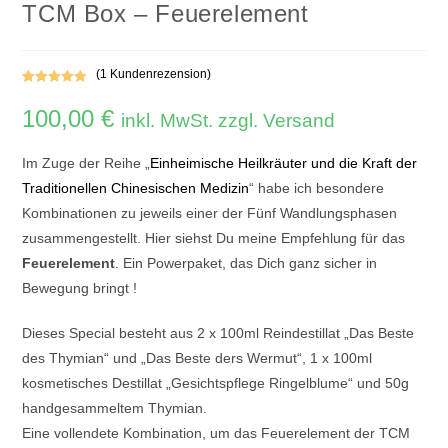
TCM Box – Feuerelement
(
1
Kundenrezension)
Bewertet mit
1
100,00
€
5.00
von 5,
inkl. MwSt. zzgl. Versand
basierend
auf
Im Zuge der Reihe „
Einheimische Heilkräuter und die Kraft der
Kundenbewe
Traditionellen Chinesischen Medizin
“ habe ich besondere
rtung
Kombinationen zu jeweils einer der Fünf Wandlungsphasen
zusammengestellt. Hier siehst Du meine Empfehlung für das
Feuerelement
. Ein Powerpaket, das Dich ganz sicher in
Bewegung bringt !
Dieses Special besteht aus 2 x 100ml Reindestillat „Das Beste
des Thymian“ und „Das Beste ders Wermut“, 1 x 100ml
kosmetisches Destillat „Gesichtspflege Ringelblume“ und 50g
handgesammeltem Thymian.
Eine vollendete Kombination, um das Feuerelement der TCM