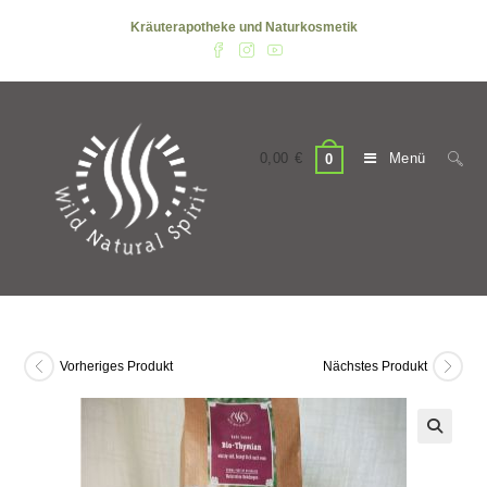
Zum
Kräuterapotheke und Naturkosmetik
Inhalt
springen
0,00
€
Menü
0
Vorheriges Produkt
Nächstes Produkt