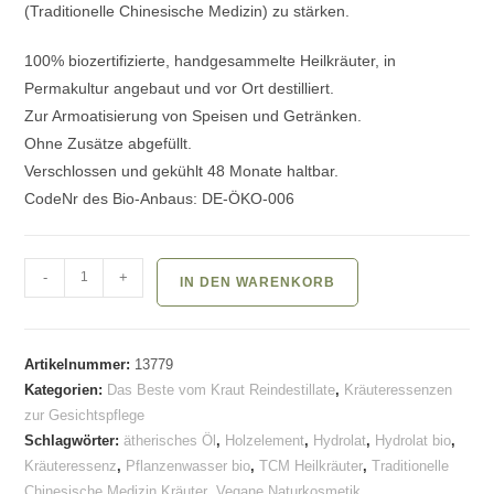
(Traditionelle Chinesische Medizin) zu stärken.
100% biozertifizierte, handgesammelte Heilkräuter, in
Permakultur angebaut und vor Ort destilliert.
Zur Armoatisierung von Speisen und Getränken.
Ohne Zusätze abgefüllt.
Verschlossen und gekühlt 48 Monate haltbar.
CodeNr des Bio-Anbaus: DE-ÖKO-006
TCM
-
+
IN DEN WARENKORB
Box
-
Feuerelement
Artikelnummer:
13779
Menge
Kategorien:
Das Beste vom Kraut Reindestillate
,
Kräuteressenzen
zur Gesichtspflege
Schlagwörter:
ätherisches Öl
,
Holzelement
,
Hydrolat
,
Hydrolat bio
,
Kräuteressenz
,
Pflanzenwasser bio
,
TCM Heilkräuter
,
Traditionelle
Chinesische Medizin Kräuter
,
Vegane Naturkosmetik