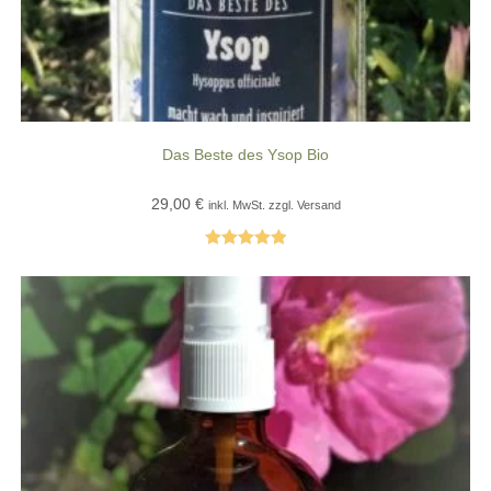
Das Beste des Ysop Bio
29,00
€
inkl. MwSt. zzgl. Versand
Bewertet mit
5.00
von 5