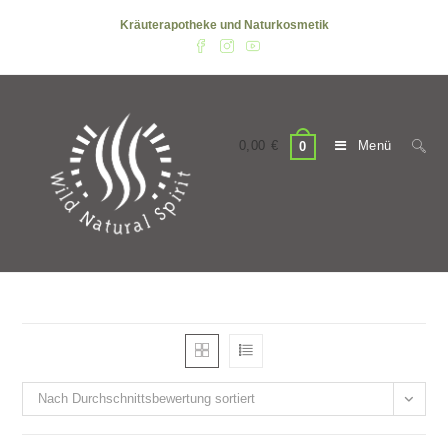
Zum
Kräuterapotheke und Naturkosmetik
Inhalt
springen
0,00
€
Menü
0
Nach Durchschnittsbewertung sortiert