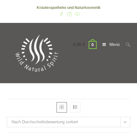
Zum
Kräuterapotheke und Naturkosmetik
Inhalt
springen
0,00
€
Menü
0
Nach Durchschnittsbewertung sortiert