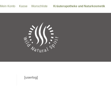
Zum
Mein Konto
Kasse
Wunschliste
Kräuterapotheke und Naturkosmetik
Inhalt
springen
[userlog]