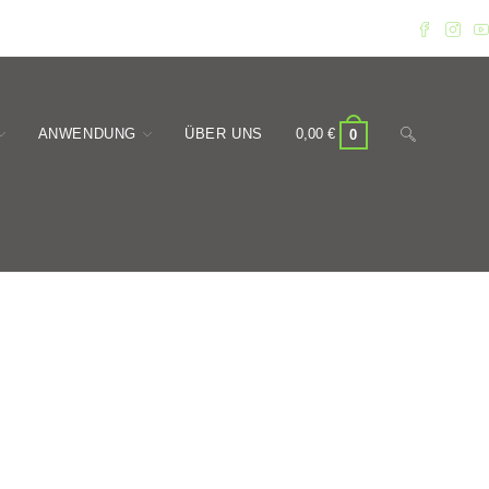
Website-
ANWENDUNG
ÜBER UNS
0,00
€
0
Suche
umschalten