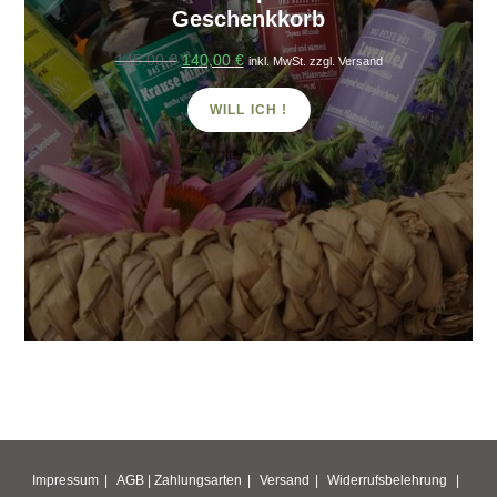
Geschenkkorb
Ursprünglicher
Aktueller
145,00
€
140,00
€
inkl. MwSt. zzgl. Versand
Preis
Preis
war:
ist:
WILL ICH !
145,00 €
140,00 €.
Impressum
AGB |
Zahlungsarten
Versand
Widerrufsbelehrung