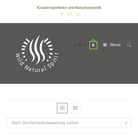
Zum
Kräuterapotheke und Naturkosmetik
Inhalt
springen
0,00
€
Menü
0
Nach Durchschnittsbewertung sortiert